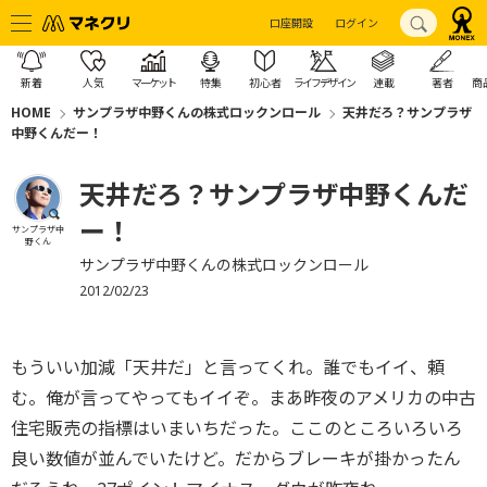
口座開設
ログイン
新着
人気
マーケット
特集
初心者
ライフデザイン
連載
著者
商
HOME
サンプラザ中野くんの株式ロックンロール
天井だろ？サンプラザ
中野くんだー！
天井だろ？サンプラザ中野くんだ
ー！
サンプラザ中
野くん
サンプラザ中野くんの株式ロックンロール
2012/02/23
もういい加減「天井だ」と言ってくれ。誰でもイイ、頼
む。俺が言ってやってもイイぞ。まあ昨夜のアメリカの中古
住宅販売の指標はいまいちだった。ここのところいろいろ
良い数値が並んでいたけど。だからブレーキが掛かったん