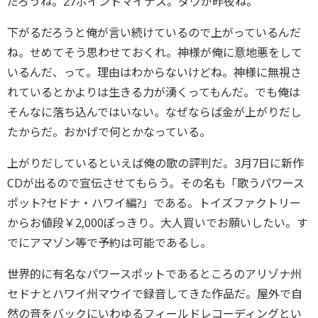
だろうね。27ポイントマイナス。ダウが昨夜ね。
下がるだろうと俺が言い続けているので上がっているんだ
ね。せめてそう思わせておくれ。神様が俺に意地悪をして
いるんだ、って。理由はわからないけどね。神様に無視さ
れているとかよりは生きる力が湧くってもんだ。でも俺は
そんなに落ち込んではいない。なぜならば金が上がりだし
たからだ。おかげで何とかなっている。
上がりだしているといえば俺の歌の評判だ。3月7日に新作
CDが出るので宣伝させてもらう。その名も「歌うパワース
ポット?セドナ・ハワイ編?」である。トイズファクトリー
からお値段￥2,000ぽっきり。大人買いでお願いしたい。す
でにアマゾン等で予約は可能であるし。
世界的に有名なパワースポットであるところのアリゾナ州
セドナとハワイ州マウイで録音してきた作品だ。屋外で自
然の音をバックにいわゆるフィールドレコーディングとい