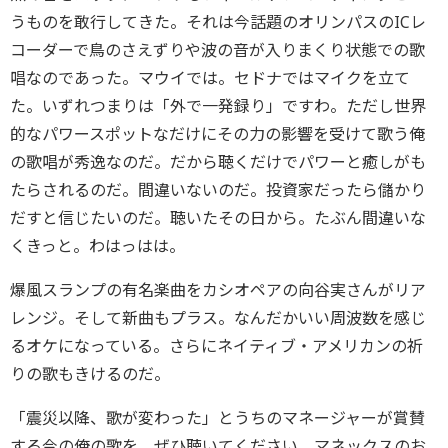
うものを敢行してきた。それは今話題のオリンパスのICレ
コーダーで鳥のさえずりや波の音が入りまくり状態での歌
唱なのであった。マウイでは。セドナではマイクを立て
た。いずれつまりは「外で一発録り」ですわ。ただし世界
的なパワースポットなだけにその力の影響を受けて歌う俺
の歌唱が秀逸なのだ。だから聴くだけでパワーと癒しがも
たらされるのだ。間違いないのだ。投資家だったら儲かり
だすと信じたいのだ。聴いたその日から。たぶん間違いな
くきっと。わはっはは。
爆風スランプの有名楽曲をカシオペアの向谷実さんがリア
レンジ。そして新曲もプラス。なんだかいい周波数を感じ
るオケになっている。さらにネイティブ・アメリカンの祈
りの歌もきけるのだ。
「震災以降、歌が変わった」とうちのマネージャーが賞賛
する今の俺の歌を、ぜひ聴いてください。マネックスのお