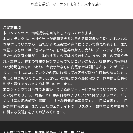
お金を学び、マーケットを知り、未来を描く
ご留意事項
本コンテンツは、情報提供を目的として行っております。
本コンテンツは、当社や当社が信頼できると考える情報源から提供されたもの
を提供していますが、当社はその正確性や完全性について意見を表明し、また
保証するものではございません。有価証券の購入、売却、デリバティブ取引、
その他の取引を推奨し、勧誘するものではありません。また、過去の実績や予
想・意見は、将来の結果を保証するものではございません。提供する情報等は
作成時現在のものであり、今後予告なしに変更または削除されることがござい
ます。当社は本コンテンツの内容に依拠してお客様が取った行動の結果に対し
責任を負うものではございません。投資にかかる最終決定は、お客様ご自身の
判断と責任でなさるようお願いいたします。
本コンテンツでは当社でお取扱している商品・サービス等について言及してい
る部分があります。商品ごとに手数料等およびリスクは異なりますので、詳し
くは「契約締結前交付書面」、「上場有価証券等書面」、「目論見書」、「目
論見書補完書面」または当社ウェブサイトの「
リスク・手数料などの重要事項
に関する説明
」をよくお読みください。
金融商品取引業者 関東財務局長（金商）第165号