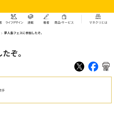
者
ライフデザイン
連載
著者
商
品・
サービス
マネクリとは
夢人島フェスに参加したぞ。
したぞ。
印刷
歌手