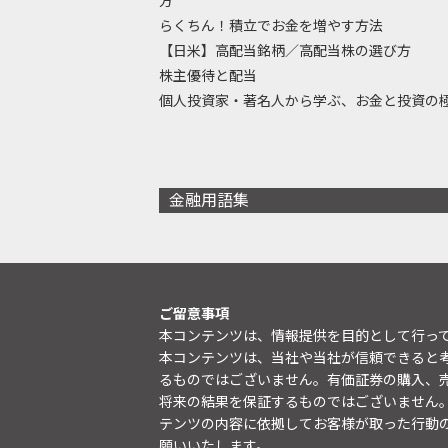
方
らくちん！積立でお金を増やす方法
【日米】高配当銘柄／高配当株の選び方
株主優待と配当
個人投資家・著名人から学ぶ、お金と投資の
金融用語集
ご留意事項
本コンテンツは、情報提供を目的として行っ
本コンテンツは、当社や当社が信頼できると
るものではございません。有価証券の購入、
将来の結果を保証するものではございません
テンツの内容に依拠してお客様が取った行動
願いいたします。