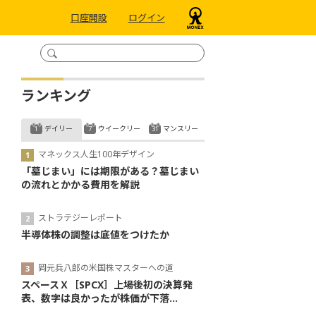
口座開設
ログイン
ランキング
デイリー
ウイークリー
マンスリー
マネックス人生100年デザイン
「墓じまい」には期限がある？墓じまい
の流れとかかる費用を解説
ストラテジーレポート
半導体株の調整は底値をつけたか
岡元兵八郎の米国株マスターへの道
スペースＸ［SPCX］上場後初の決算発
表、数字は良かったが株価が下落...