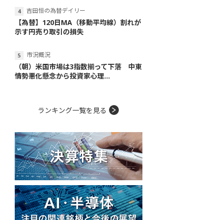
吉田恒の為替デイリー
【為替】120日MA（移動平均線）割れが
示す円売り取引の損失
市況概況
（朝）米国市場は3指数揃って下落 中東
情勢悪化懸念から投資家心理...
ランキング一覧を見る