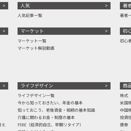
人気
著
人気記事一覧
著者
マーケット
初
マーケット一覧
初心
マーケット解説動画
ライフデザイン
商
ライフデザイン一覧
株式
今から知っておきたい、年金の基本
米国
知っておこう、老後資金・相続の基本知識
中国
介護に関わるお金・制度の基本
投資
考え
FIRE（経済的自立、早期リタイア）
債券