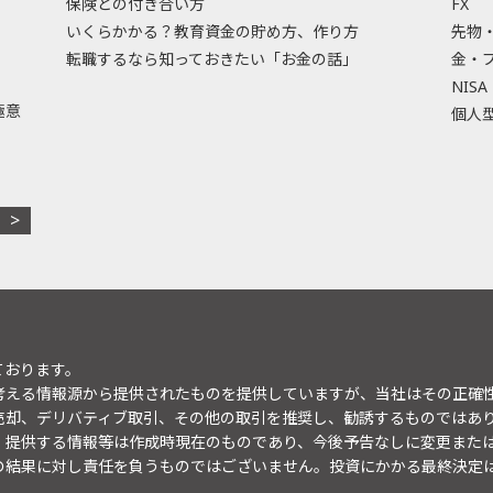
保険との付き合い方
FX
いくらかかる？教育資金の貯め方、作り方
先物
転職するなら知っておきたい「お金の話」
金・
NISA
極意
個人型
ております。
考える情報源から提供されたものを提供していますが、当社はその正確
売却、デリバティブ取引、その他の取引を推奨し、勧誘するものではあ
。提供する情報等は作成時現在のものであり、今後予告なしに変更また
の結果に対し責任を負うものではございません。投資にかかる最終決定