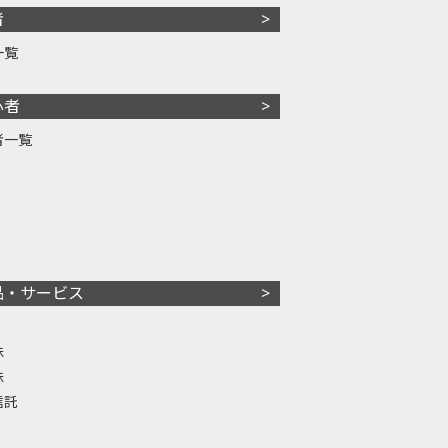
者
一覧
心者
者一覧
品・サービス
株
株
信託