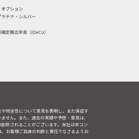
・オプション
プラチナ・シルバー
確定拠出年金（iDeCo）
性や完全性について意見を表明し、また保証す
りません。また、過去の実績や予想・意見は、
は削除されることがございます。当社は本コン
は、お客様ご自身の判断と責任でなさるようお