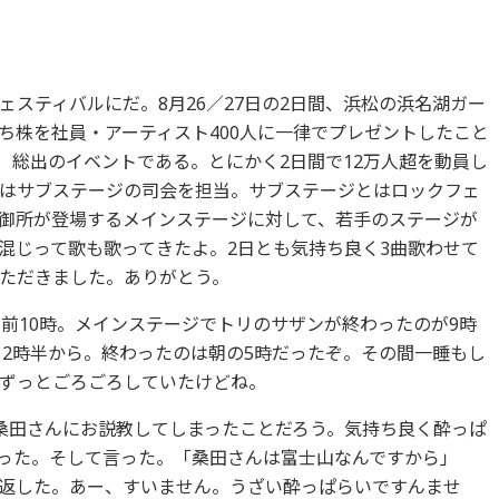
スティバルにだ。8月26／27日の2日間、浜松の浜名湖ガー
ち株を社員・アーティスト400人に一律でプレゼントしたこと
1）総出のイベントである。とにかく2日間で12万人超を動員し
はサブステージの司会を担当。サブステージとはロックフェ
御所が登場するメインステージに対して、若手のステージが
混じって歌も歌ってきたよ。2日とも気持ち良く3曲歌わせて
ただきました。ありがとう。
前10時。メインステージでトリのサザンが終わったのが9時
12時半から。終わったのは朝の5時だったぞ。その間一睡もし
ずっとごろごろしていたけどね。
桑田さんにお説教してしまったことだろう。気持ち良く酔っぱ
った。そして言った。「桑田さんは富士山なんですから」
返した。あー、すいません。うざい酔っぱらいですんませ