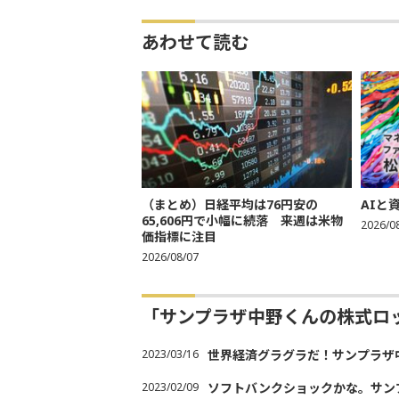
あわせて読む
（まとめ）日経平均は76円安の
AIと
65,606円で小幅に続落 来週は米物
2026/0
価指標に注目
2026/08/07
「サンプラザ中野くんの株式ロ
2023/03/16
世界経済グラグラだ！サンプラザ
2023/02/09
ソフトバンクショックかな。サン