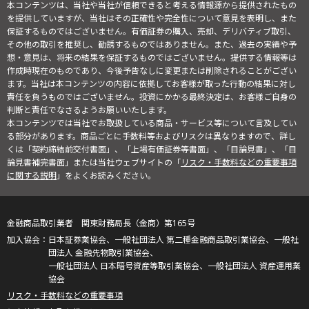
本コンテンツは、当社や当社が信頼できると考える情報源から提供されたもの
を提供していますが、当社はその正確性や完全性について意見を表明し、また
保証するものではございません。有価証券の購入、売却、デリバティブ取引、
その他の取引を推奨し、勧誘するものではありません。また、過去の実績や予
想・意見は、将来の結果を保証するものではございません。提供する情報等は
作成時現在のものであり、今後予告なしに変更または削除されることがござい
ます。当社は本コンテンツの内容に依拠してお客様が取った行動の結果に対し
責任を負うものではございません。投資にかかる最終決定は、お客様ご自身の
判断と責任でなさるようお願いいたします。
本コンテンツでは当社でお取扱している商品・サービス等について言及してい
る部分があります。商品ごとに手数料等およびリスクは異なりますので、詳し
くは「契約締結前交付書面」、「上場有価証券等書面」、「目論見書」、「目
論見書補完書面」または当社ウェブサイトの「
リスク・手数料などの重要事項
に関する説明
」をよくお読みください。
金融商品取引業者 関東財務局長（金商）第165号
日本証券業協会、一般社団法人 第二種金融商品取引業協会、一般社
団法人 金融先物取引業協会、
一般社団法人 日本暗号資産等取引業協会、一般社団法人 資産運用業
協会
リスク・手数料などの重要事項