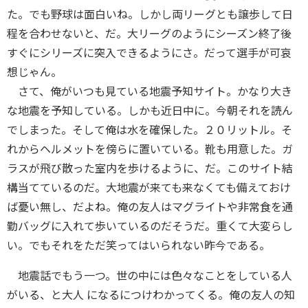
た。でも野球は面白いね。しかし両リーグとも譲歩して日
程を合わせないと、だ。大リーグのようにシーズン終了後
すぐにシリーズに突入できるようにさ。だって選手が可哀
想じゃん。
さて、俺がいつも見ている地震予知サイト。かなり大き
な地震を予知している。しかも近日中に。今朝それを読ん
でしまった。そして俺は水を確保した。２０リットル。そ
れからヘルメットを傍らに置いている。靴も用意した。ガ
ラスが飛び散った室内を歩けるように、だ。このサイト結
構当てているのだ。大地震が来ても来なくても備えておけ
ば憂い無し、だよね。俺の友人はマグライトや非常食を通
勤バッグに入れて歩いているのだそうだ。重くて大変らし
い。でもそれをただ笑ってはいられない昨今である。
地震話でもう一つ。世の中には色々なことをしている人
がいる、と大人 になるにつけわかってくる。俺の友人の知