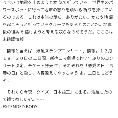
り合いは地震を止めようと本 気で祈っている。世界中のパ
ワースポットに行って地球の怒りを鎮める 祈りを捧げてい
るのである。これは本当の話だ。ありがたい。かたや地 震
を起こそうと祈っているグループもあるとのことだ。地震
後の復興で 儲けようと考える奴らなのだそうだ。こちらは
未確認情報。
情報と言えば「爆風スランプコンサート」情報。１２月
１９／２０日の 二日間。新宿コマ劇場で約７年ぶりのコン
サート決定。チケット発売 中。それぞれを「恋愛の日／青
春の日」と題し、内容違えてやっちゃう よ。二日ともどう
ぞ。
それから今夜「クイズ 日本語王」に出る。活躍したの
で観て欲しいぞ。-----
EXTENDED BODY: