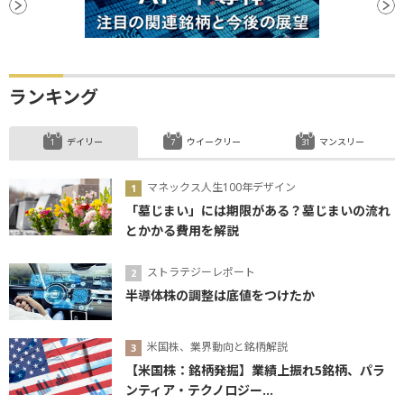
ランキング
デイリー
ウイークリー
マンスリー
マネックス人生100年デザイン
「墓じまい」には期限がある？墓じまいの流れ
とかかる費用を解説
ストラテジーレポート
半導体株の調整は底値をつけたか
米国株、業界動向と銘柄解説
【米国株：銘柄発掘】業績上振れ5銘柄、パラ
ンティア・テクノロジー...