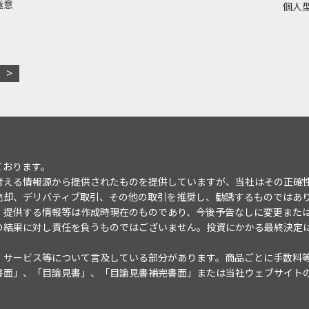
極意
個人型
ております。
考える情報源から提供されたものを提供していますが、当社はその正確
売却、デリバティブ取引、その他の取引を推奨し、勧誘するものではあ
。提供する情報等は作成時現在のものであり、今後予告なしに変更また
の結果に対し責任を負うものではございません。投資にかかる最終決定
・サービス等について言及している部分があります。商品ごとに手数料
書面」、「目論見書」、「目論見書補完書面」または当社ウェブサイト