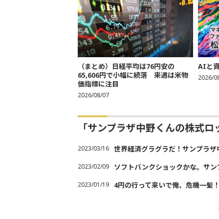
（まとめ）日経平均は76円安の
AIと
65,606円で小幅に続落 来週は米物
2026/0
価指標に注目
2026/08/07
「サンプラザ中野くんの株式ロ
2023/03/16
世界経済グラグラだ！サンプラザ
2023/02/09
ソフトバンクショックかな。サン
2023/01/19
4円の行って来いで俺、危機一髪