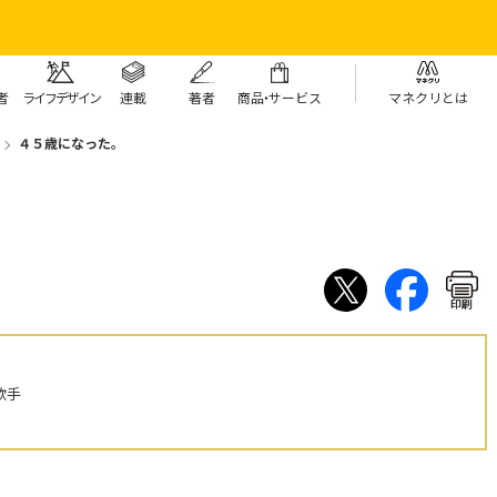
者
ライフデザイン
連載
著者
商
品・
サービス
マネクリとは
４５歳になった。
印刷
歌手