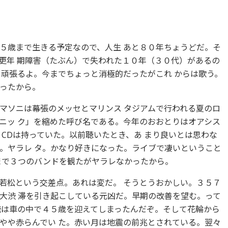
歳まで生きる予定なので、人生 あと８０年ちょうどだ。そ
更年 期障害（たぶん）で失われた１０年（３０代）があるの
も頑張るよ。今までちょっと消極的だったがこれ からは歌う。
ったから。
ソニは幕張のメッセとマリンス タジアムで行われる夏のロ
ニッ ク」を縮めた呼び名である。今年のおおとりはオアシス
CDは持っていた。以前聴いたとき、あ まり良いとは思わな
。ヤラレ タ。かなり好きになった。ライブで凄いということ
まで３つのバンドを観たがヤラレなかったから。
松という交差点。あれは変だ。 そうとうおかしい。３５７
大渋 滞を引き起こしている元凶だ。早期の改善を望む。って
俺は車の中で４５歳を迎えてしまったんだぞ。そして花輪から
やや赤らんでい た。赤い月は地震の前兆とされている。翌々