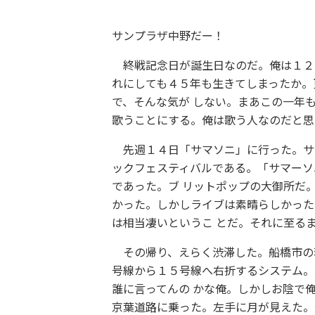
サンプラザ中野だー！
終戦記念日が誕生日なのだ。俺は１２５
れにしても４５年も生きてしまったか。
で、そんな気が しない。まあこの一年
歌うことにする。俺は歌う人なのだと思
先週１４日「サマソニ」に行った。サマ
ックフェスティバルである。「サマーソ
であった。ブ リットポップの大御所だ。
かった。しかしライブは素晴らしかった
は相当凄いというこ とだ。それに至る
その帰り、えらく渋滞した。船橋市の若
号線から１５号線へ右折するシステム。
誰に言ってんの かな俺。しかしお陰で
京葉道路に乗った。左手に月が見えた。