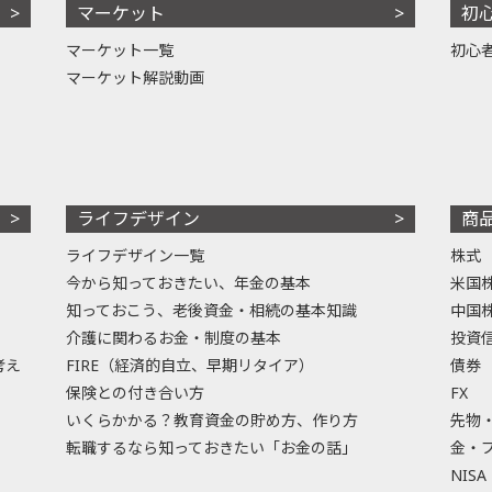
マーケット
初
マーケット一覧
初心
マーケット解説動画
ライフデザイン
商
ライフデザイン一覧
株式
今から知っておきたい、年金の基本
米国
知っておこう、老後資金・相続の基本知識
中国
介護に関わるお金・制度の基本
投資
考え
FIRE（経済的自立、早期リタイア）
債券
保険との付き合い方
FX
いくらかかる？教育資金の貯め方、作り方
先物
転職するなら知っておきたい「お金の話」
金・
NISA