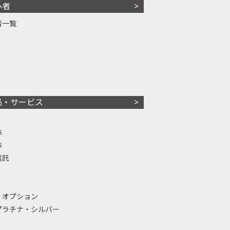
心者
者一覧
品・サービス
株
株
信託
・オプション
プラチナ・シルバー