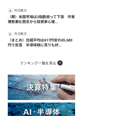
市況概況
（朝）米国市場は3指数揃って下落 中東
情勢悪化懸念から投資家心理...
市況概況
（まとめ）日経平均は617円安の65,683
円で反落 半導体株に売りも好...
ランキング一覧を見る