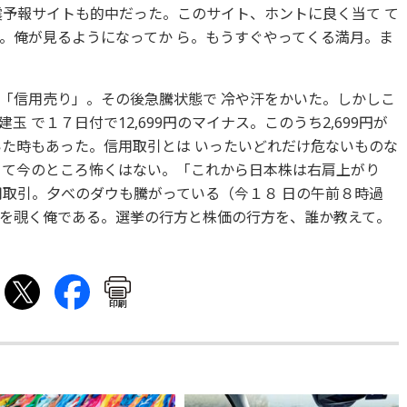
震予報サイトも的中だった。このサイト、ホントに良く当て て
。俺が見るようになってか ら。もうすぐやってくる満月。ま
「信用売り」。その後急騰状態で 冷や汗をかいた。しかしこ
 で１７日付で12,699円のマイナス。このうち2,699円が
いた時もあった。信用取引とは いったいどれだけ危ないものな
 て今のところ怖くはない。「これから日本株は右肩上がり
用取引。夕べのダウも騰がっている（今１８ 日の午前８時過
を覗く俺である。選挙の行方と株価の行方を、誰か教えて。
印刷