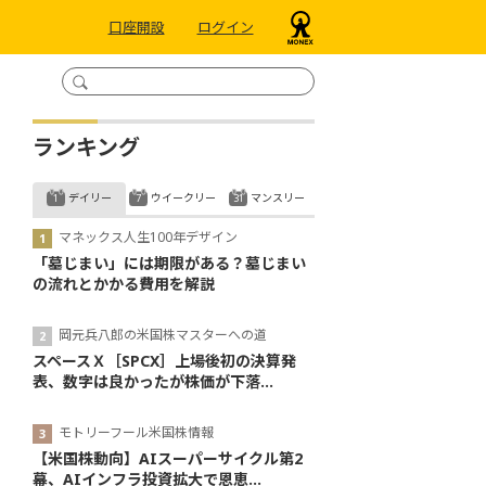
口座開設
ログイン
ランキング
デイリー
ウイークリー
マンスリー
マネックス人生100年デザイン
「墓じまい」には期限がある？墓じまい
の流れとかかる費用を解説
岡元兵八郎の米国株マスターへの道
スペースＸ［SPCX］上場後初の決算発
表、数字は良かったが株価が下落...
モトリーフール米国株情報
【米国株動向】AIスーパーサイクル第2
幕、AIインフラ投資拡大で恩恵...