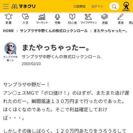
口座開設
ログイン
新着
人気
マーケット
特集
初心者
ライフデザイン
連載
著者
商
HOME
サンプラザ中野くんの株式ロックンロール
またやっちゃったー。
またやっちゃったー。
サンプラザ中野くんの株式ロックンロール
サンプラザ中
野くん
2003/02/20
サンプラザ中野だー！
アン○ェスMGで「ボロ儲け！」のはずが、またまた逃げ遅
れたのだー。瞬間風速１３０万円まで行ったのであった。
ほくほくなのであった。そこで利益確定しておけ
ば・・・。
しかしその後しばらく、１２０万円あたりをうろうろして