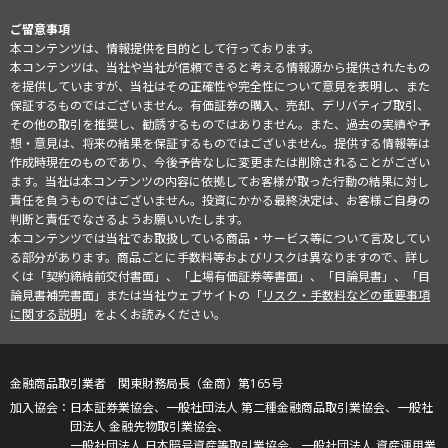
ご留意事項
本コンテンツは、情報提供を目的として行っております。
本コンテンツは、当社や当社が信頼できると考える情報源から提供されたもの
を提供していますが、当社はその正確性や完全性について意見を表明し、また
保証するものではございません。有価証券の購入、売却、デリバティブ取引、
その他の取引を推奨し、勧誘するものではありません。また、過去の実績や予
想・意見は、将来の結果を保証するものではございません。提供する情報等は
作成時現在のものであり、今後予告なしに変更または削除されることがござい
ます。当社は本コンテンツの内容に依拠してお客様が取った行動の結果に対し
責任を負うものではございません。投資にかかる最終決定は、お客様ご自身の
判断と責任でなさるようお願いいたします。
本コンテンツでは当社でお取扱している商品・サービス等について言及してい
る部分があります。商品ごとに手数料等およびリスクは異なりますので、詳し
くは「契約締結前交付書面」、「上場有価証券等書面」、「目論見書」、「目
論見書補完書面」または当社ウェブサイトの「
リスク・手数料などの重要事項
に関する説明
」をよくお読みください。
金融商品取引業者 関東財務局長（金商）第165号
日本証券業協会、一般社団法人 第二種金融商品取引業協会、一般社
団法人 金融先物取引業協会、
一般社団法人 日本暗号資産等取引業協会、一般社団法人 資産運用業