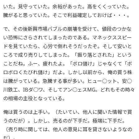
いた。見守っていた。余裕があった。高をくくっていた。
騰がると思っていた。そこで利益確定しておけば・・・。
で、その後新興市場バブルの崩壊を受けて、値段のつかな
い恐怖にさらされてしまったのである。マネックススピー
ドを見ていたら、心労で倒れそうだったぞ。そして安いと
ころで成り売りしてしまった。「振り落とされた」という
ことだね。ふー、疲れたよ。「ボロ儲け」じゃなくて「ボ
ロボロくたびれ儲け」だよ。しかし以前から、俺の買う株
は騰がっている。急騰する事が多い。ヒュー○ット、安○
川鉄工、IBダ○ワ、そしてアン○ェスMG。どれもその時々
の相場の主役となっている。
俺は買うのは上手い。（たいてい、他人に聞いた情報で買
うのだが）。しかし、売るのが下手だ。極端に下手だ。
（売り時に関しては、他人の意見に耳を貸さないようなの
だ）。