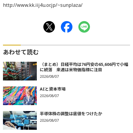
http://www.kk.iij4u.or.jp/~sunplaza/
あわせて読む
（まとめ）日経平均は76円安の65,606円で小幅
に続落 来週は米物価指標に注目
2026/08/07
AIと資本市場
2026/08/07
半導体株の調整は底値をつけたか
2026/08/07