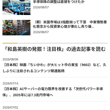
半導体株の調整は底値をつけたか
2026/08/07
（朝）米国市場は3指数揃って下落 中東情勢悪
化懸念から投資家心理が悪化し売り優...
2026/08/07
「和島英樹の発掘！注目株」の過去記事を読む
2026/08/06
【日本株】映画『ちいかわ』が大ヒット中の東宝（9602）など、久
しぶりに注目されるコンテンツ関連銘柄
2026/07/16
【日本株】AIサーバーの電力限界を改善する「次世代パワー半導
体」、2035年には7.3兆円市場へ
2026/07/02