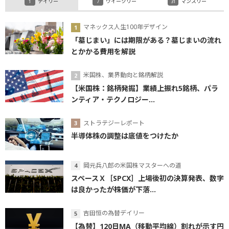
デイリー
ウイークリー
マンスリー
マネックス人生100年デザイン
「墓じまい」には期限がある？墓じまいの流れ
とかかる費用を解説
米国株、業界動向と銘柄解説
【米国株：銘柄発掘】業績上振れ5銘柄、パラ
ンティア・テクノロジー...
ストラテジーレポート
半導体株の調整は底値をつけたか
岡元兵八郎の米国株マスターへの道
スペースＸ［SPCX］上場後初の決算発表、数字
は良かったが株価が下落...
吉田恒の為替デイリー
【為替】120日MA（移動平均線）割れが示す円