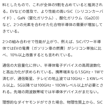
料としたもので、これが全体の9割を占めていると推測され
る。EVなどの普及で、より性能の高いSiC（シリコンカーバ
イド）、GaN（窒化ガリウム）、酸化ガリウム（Ga2O3）
など、2つの元素を合わせた化合物半導体の需要が増加して
きている。
2つの組み合わせで性能が上がり、例えば、SiCパワー半導
体ではEVの電費（ガソリン車の燃費）がシリコン単独に比
べ、10％以上改善するとも言われている。
通信の大容量化に伴い、半導体電子デバイスの高周波数化
と高出力化が求められている。携帯端末なら1.5GHz・1Wで
済むが、通信衛星、テレビの地上波では10GHz・１KWレベ
ル以上、5G以降では100GHz・10OWレベル以上が必要とさ
れる。先端の周波数帯域では半導体デバイスがまだない。
理想的なダイヤモンドができた場合、物理性質上から、SiC