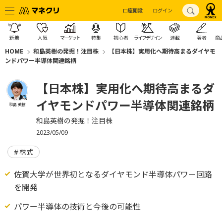
口座開設
ログイン
新着
人気
マーケット
特集
初心者
ライフデザイン
連載
著者
商
HOME
和島英樹の発掘！注目株
【日本株】実用化へ期待高まるダイヤモ
ンドパワー半導体関連銘柄
【日本株】実用化へ期待高まるダ
イヤモンドパワー半導体関連銘柄
和島 英樹
和島英樹の発掘！注目株
2023/05/09
株式
佐賀大学が世界初となるダイヤモンド半導体パワー回路
を開発
パワー半導体の技術と今後の可能性