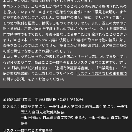
本コンテンツは、情報提供を目的として行っております。
本コンテンツは、当社や当社が信頼できると考える情報源から提供されたもの
を提供していますが、当社はその正確性や完全性について意見を表明し、また
保証するものではございません。有価証券の購入、売却、デリバティブ取引、
その他の取引を推奨し、勧誘するものではありません。また、過去の実績や予
想・意見は、将来の結果を保証するものではございません。提供する情報等は
作成時現在のものであり、今後予告なしに変更または削除されることがござい
ます。当社は本コンテンツの内容に依拠してお客様が取った行動の結果に対し
責任を負うものではございません。投資にかかる最終決定は、お客様ご自身の
判断と責任でなさるようお願いいたします。
本コンテンツでは当社でお取扱している商品・サービス等について言及してい
る部分があります。商品ごとに手数料等およびリスクは異なりますので、詳し
くは「契約締結前交付書面」、「上場有価証券等書面」、「目論見書」、「目
論見書補完書面」または当社ウェブサイトの「
リスク・手数料などの重要事項
に関する説明
」をよくお読みください。
金融商品取引業者 関東財務局長（金商）第165号
日本証券業協会、一般社団法人 第二種金融商品取引業協会、一般社
団法人 金融先物取引業協会、
一般社団法人 日本暗号資産等取引業協会、一般社団法人 資産運用業
協会
リスク・手数料などの重要事項