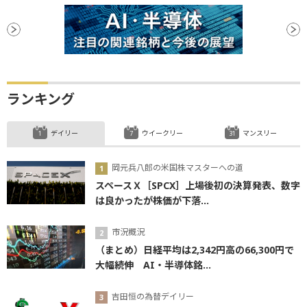
ランキング
デイリー
ウイークリー
マンスリー
岡元兵八郎の米国株マスターへの道
スペースＸ［SPCX］上場後初の決算発表、数字
は良かったが株価が下落...
市況概況
（まとめ）日経平均は2,342円高の66,300円で
大幅続伸 AI・半導体銘...
吉田恒の為替デイリー