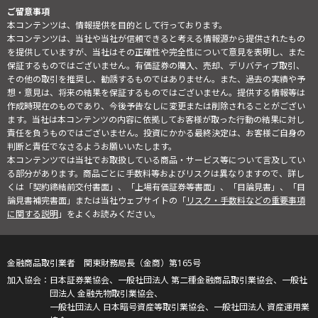
ご留意事項
本コンテンツは、情報提供を目的として行っております。
本コンテンツは、当社や当社が信頼できると考える情報源から提供されたもの
を提供していますが、当社はその正確性や完全性について意見を表明し、また
保証するものではございません。有価証券の購入、売却、デリバティブ取引、
その他の取引を推奨し、勧誘するものではありません。また、過去の実績や予
想・意見は、将来の結果を保証するものではございません。提供する情報等は
作成時現在のものであり、今後予告なしに変更または削除されることがござい
ます。当社は本コンテンツの内容に依拠してお客様が取った行動の結果に対し
責任を負うものではございません。投資にかかる最終決定は、お客様ご自身の
判断と責任でなさるようお願いいたします。
本コンテンツでは当社でお取扱している商品・サービス等について言及してい
る部分があります。商品ごとに手数料等およびリスクは異なりますので、詳し
くは「契約締結前交付書面」、「上場有価証券等書面」、「目論見書」、「目
論見書補完書面」または当社ウェブサイトの「
リスク・手数料などの重要事項
に関する説明
」をよくお読みください。
金融商品取引業者 関東財務局長（金商）第165号
日本証券業協会、一般社団法人 第二種金融商品取引業協会、一般社
団法人 金融先物取引業協会、
一般社団法人 日本暗号資産等取引業協会、一般社団法人 資産運用業