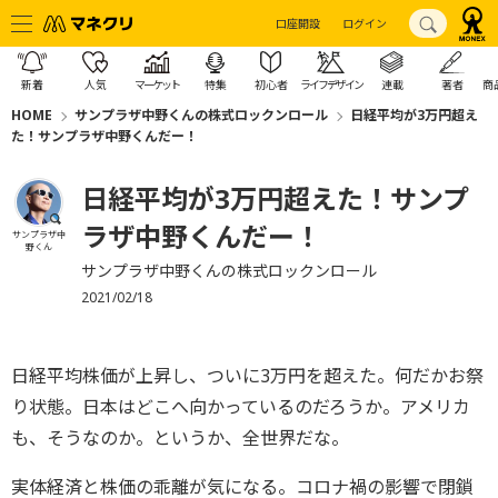
口座開設
ログイン
新着
人気
マーケット
特集
初心者
ライフデザイン
連載
著者
商
HOME
サンプラザ中野くんの株式ロックンロール
日経平均が3万円超え
た！サンプラザ中野くんだー！
日経平均が3万円超えた！サンプ
ラザ中野くんだー！
サンプラザ中
野くん
サンプラザ中野くんの株式ロックンロール
2021/02/18
日経平均株価が上昇し、ついに3万円を超えた。何だかお祭
り状態。日本はどこへ向かっているのだろうか。アメリカ
も、そうなのか。というか、全世界だな。
実体経済と株価の乖離が気になる。コロナ禍の影響で閉鎖