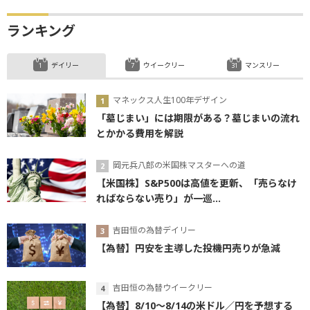
ランキング
デイリー
ウイークリー
マンスリー
マネックス人生100年デザイン
「墓じまい」には期限がある？墓じまいの流れ
とかかる費用を解説
岡元兵八郎の米国株マスターへの道
【米国株】S&P500は高値を更新、「売らなけ
ればならない売り」が一巡...
吉田恒の為替デイリー
【為替】円安を主導した投機円売りが急減
吉田恒の為替ウイークリー
【為替】8/10～8/14の米ドル／円を予想する