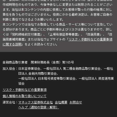
作成時現在のものであり、今後予告なしに変更または削除されることがござい
ます。当社は本コンテンツの内容に依拠してお客様が取った行動の結果に対し
責任を負うものではございません。投資にかかる最終決定は、お客様ご自身の
判断と責任でなさるようお願いいたします。
本コンテンツでは当社でお取扱している商品・サービス等について言及してい
る部分があります。商品ごとに手数料等およびリスクは異なりますので、詳し
くは「契約締結前交付書面」、「上場有価証券等書面」、「目論見書」、「目
論見書補完書面」または当社ウェブサイトの「
リスク・手数料などの重要事項
に関する説明
」をよくお読みください。
金融商品取引業者 関東財務局長（金商）第165号
日本証券業協会、一般社団法人 第二種金融商品取引業協会、一般社
団法人 金融先物取引業協会、
一般社団法人 日本暗号資産等取引業協会、一般社団法人 資産運用業
協会
リスク・手数料などの重要事項
個人情報のお取り扱いについて
マネックス証券株式会社
会社概要
お問合せ
ヘルプ（通知の登録・解除）