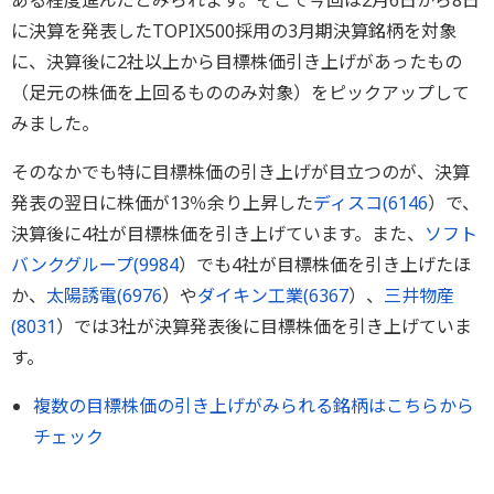
ある程度進んだとみられます。そこで今回は2月6日から8日
に決算を発表したTOPIX500採用の3月期決算銘柄を対象
に、決算後に2社以上から目標株価引き上げがあったもの
（足元の株価を上回るもののみ対象）をピックアップして
みました。
そのなかでも特に目標株価の引き上げが目立つのが、決算
発表の翌日に株価が13％余り上昇した
ディスコ(
6146
）で、
決算後に4社が目標株価を引き上げています。また、
ソフト
バンクグループ(
9984
）でも4社が目標株価を引き上げたほ
か、
太陽誘電(
6976
）や
ダイキン工業(
6367
）、
三井物産
(
8031
）では3社が決算発表後に目標株価を引き上げていま
す。
複数の目標株価の引き上げがみられる銘柄はこちらから
チェック