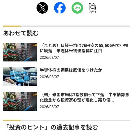
ｱﾝｹｰﾄ
あわせて読む
（まとめ）日経平均は76円安の65,606円で小幅
に続落 来週は米物価指標に注目
2026/08/07
半導体株の調整は底値をつけたか
2026/08/07
（朝）米国市場は3指数揃って下落 中東情勢悪
化懸念から投資家心理が悪化し売り優...
2026/08/07
「投資のヒント」の過去記事を読む