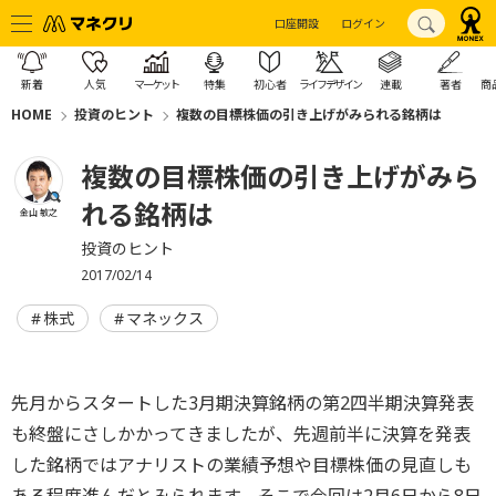
口座開設
ログイン
新着
人気
マーケット
特集
初心者
ライフデザイン
連載
著者
商
HOME
投資のヒント
複数の目標株価の引き上げがみられる銘柄は
複数の目標株価の引き上げがみら
れる銘柄は
金山 敏之
投資のヒント
2017/02/14
株式
マネックス
先月からスタートした3月期決算銘柄の第2四半期決算発表
も終盤にさしかかってきましたが、先週前半に決算を発表
した銘柄ではアナリストの業績予想や目標株価の見直しも