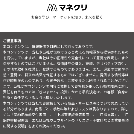
お金を学び、マーケットを知り、未来を描く
ご留意事項
本コンテンツは、情報提供を目的として行っております。
本コンテンツは、当社や当社が信頼できると考える情報源から提供されたもの
を提供していますが、当社はその正確性や完全性について意見を表明し、また
保証するものではございません。有価証券の購入、売却、デリバティブ取引、
その他の取引を推奨し、勧誘するものではありません。また、過去の実績や予
想・意見は、将来の結果を保証するものではございません。提供する情報等は
作成時現在のものであり、今後予告なしに変更または削除されることがござい
ます。当社は本コンテンツの内容に依拠してお客様が取った行動の結果に対し
責任を負うものではございません。投資にかかる最終決定は、お客様ご自身の
判断と責任でなさるようお願いいたします。
本コンテンツでは当社でお取扱している商品・サービス等について言及してい
る部分があります。商品ごとに手数料等およびリスクは異なりますので、詳し
くは「契約締結前交付書面」、「上場有価証券等書面」、「目論見書」、「目
論見書補完書面」または当社ウェブサイトの「
リスク・手数料などの重要事項
に関する説明
」をよくお読みください。