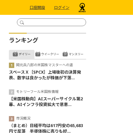
口座開設
ログイン
ランキング
デイリー
ウイークリー
マンスリー
岡元兵八郎の米国株マスターへの道
スペースＸ［SPCX］上場後初の決算発
表、数字は良かったが株価が下落...
モトリーフール米国株情報
【米国株動向】AIスーパーサイクル第2
幕、AIインフラ投資拡大で恩恵...
市況概況
（まとめ）日経平均は617円安の65,683
円で反落 半導体株に売りも好...