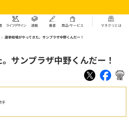
者
ライフデザイン
連載
著者
商
品・
サービス
マネクリとは
選挙相場がやってきた。サンプラザ中野くんだー！
た。サンプラザ中野くんだー！
印刷
歌手