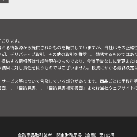
ております。
考える情報源から提供されたものを提供していますが、当社はその正確
売却、デリバティブ取引、その他の取引を推奨し、勧誘するものではあ
。提供する情報等は作成時現在のものであり、今後予告なしに変更また
の結果に対し責任を負うものではございません。投資にかかる最終決定
・サービス等について言及している部分があります。商品ごとに手数料
書面」、「目論見書」、「目論見書補完書面」または当社ウェブサイト
金融商品取引業者 関東財務局長（金商）第165号