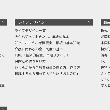
ライフデザイン
商
ライフデザイン一覧
株式
今から知っておきたい、年金の基本
米国
知っておこう、老後資金・相続の基本知識
中国
介護に関わるお金・制度の基本
投資
考え
FIRE（経済的自立、早期リタイア）
債券
保険との付き合い方
FX
いくらかかる？教育資金の貯め方、作り方
先物
転職するなら知っておきたい「お金の話」
金・
NISA
極意
個人型