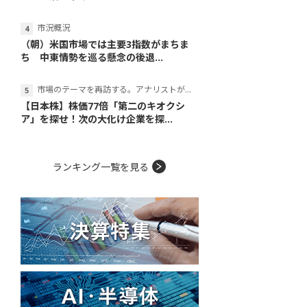
市況概況
（朝）米国市場では主要3指数がまちま
ち 中東情勢を巡る懸念の後退...
市場のテーマを再訪する。アナリストが読み解くテーマの本質
【日本株】株価77倍「第二のキオクシ
ア」を探せ！次の大化け企業を探...
ランキング一覧を見る