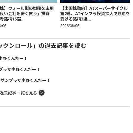
株】ウォール街の戦略を応用
【米国株動向】AIスーパーサイクル
良い会社を安く買う」投資
第2幕、AIインフラ投資拡大で恩恵を
銘柄15選...
受ける銘柄3選...
8/06
2026/08/06
ックンロール」の過去記事を読む
中野くんだー！
プラザ中野くんだー！
！サンプラザ中野くんだー！
過去記事一覧を見る