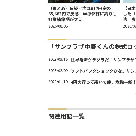
（まとめ）日経平均は617円安の
【日本
65,683円で反落 半導体株に売りも
した「
好業績銘柄が支え
法、参考
2026/08/06
2026/0
「サンプラザ中野くんの株式ロ
2023/03/16
世界経済グラグラだ！サンプラザ
2023/02/09
ソフトバンクショックかな。サン
2023/01/19
4円の行って来いで俺、危機一髪
関連用語一覧