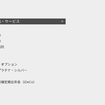
品・サービス
株
株
信託
・オプション
プラチナ・シルバー
確定拠出年金（iDeCo）