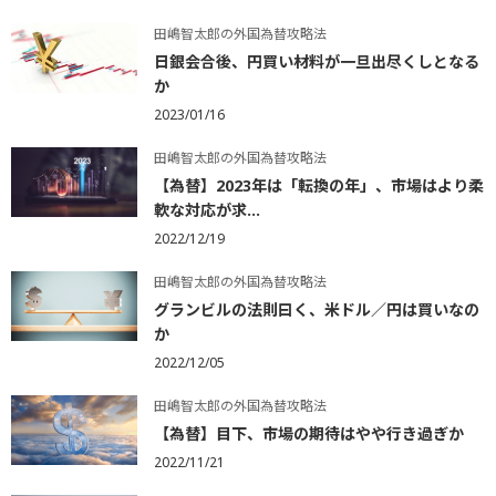
田嶋智太郎の外国為替攻略法
日銀会合後、円買い材料が一旦出尽くしとなる
か
2023/01/16
田嶋智太郎の外国為替攻略法
【為替】2023年は「転換の年」、市場はより柔
軟な対応が求...
2022/12/19
田嶋智太郎の外国為替攻略法
グランビルの法則曰く、米ドル／円は買いなの
か
2022/12/05
田嶋智太郎の外国為替攻略法
【為替】目下、市場の期待はやや行き過ぎか
2022/11/21