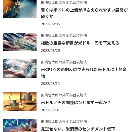
田嶋智太郎の外国為替攻略法
暫くは米ドルの上値が押さえられやすい展開が
続くか
2022/09/05
田嶋智太郎の外国為替攻略法
複数の重要な節目が米ドル／円を下支える
2022/08/29
田嶋智太郎の外国為替攻略法
米CPIへの過剰反応で売られた米ドルに上値余
地
2022/08/15
田嶋智太郎の外国為替攻略法
米ドル／円の調整はひとまず一巡か？
2022/08/01
田嶋智太郎の外国為替攻略法
見逃せない、米消費のセンチメント低下