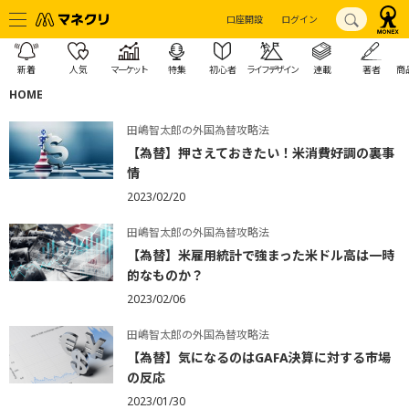
口座開設
ログイン
新着
人気
マーケット
特集
初心者
ライフデザイン
連載
著者
商
HOME
田嶋智太郎の外国為替攻略法
【為替】押さえておきたい！米消費好調の裏事
情
2023/02/20
田嶋智太郎の外国為替攻略法
【為替】米雇用統計で強まった米ドル高は一時
的なものか？
2023/02/06
田嶋智太郎の外国為替攻略法
【為替】気になるのはGAFA決算に対する市場
の反応
2023/01/30