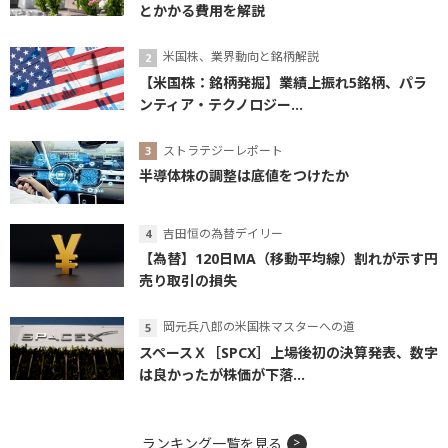
とかかる費用を解説
米国株、業界動向と銘柄解説
【米国株：銘柄発掘】業績上振れ5銘柄、パラ
ンティア・テクノロジー...
ストラテジーレポート
半導体株の調整は底値をつけたか
吉田恒の為替デイリー
【為替】120日MA（移動平均線）割れが示す円
売り取引の損失
岡元兵八郎の米国株マスターへの道
スペースＸ［SPCX］上場後初の決算発表、数字
は良かったが株価が下落...
ランキング一覧を見る