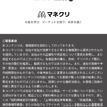
お金を学び、マーケットを知り、未来を描く
ご留意事項
本コンテンツは、情報提供を目的として行っております。
本コンテンツは、当社や当社が信頼できると考える情報源から提供されたもの
を提供していますが、当社はその正確性や完全性について意見を表明し、また
保証するものではございません。有価証券の購入、売却、デリバティブ取引、
その他の取引を推奨し、勧誘するものではありません。また、過去の実績や予
想・意見は、将来の結果を保証するものではございません。提供する情報等は
作成時現在のものであり、今後予告なしに変更または削除されることがござい
ます。当社は本コンテンツの内容に依拠してお客様が取った行動の結果に対し
責任を負うものではございません。投資にかかる最終決定は、お客様ご自身の
判断と責任でなさるようお願いいたします。
本コンテンツでは当社でお取扱している商品・サービス等について言及してい
る部分があります。商品ごとに手数料等およびリスクは異なりますので、詳し
くは「契約締結前交付書面」、「上場有価証券等書面」、「目論見書」、「目
論見書補完書面」または当社ウェブサイトの「
リスク・手数料などの重要事項