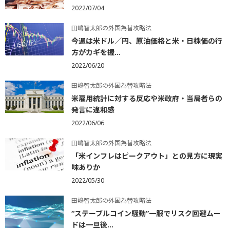
2022/07/04
田嶋智太郎の外国為替攻略法
今週は米ドル／円、原油価格と米・日株価の行
方がカギを握...
2022/06/20
田嶋智太郎の外国為替攻略法
米雇用統計に対する反応や米政府・当局者らの
発言に違和感
2022/06/06
田嶋智太郎の外国為替攻略法
「米インフレはピークアウト」との見方に現実
味ありか
2022/05/30
田嶋智太郎の外国為替攻略法
“ステーブルコイン騒動”一服でリスク回避ムー
ドは一旦後...