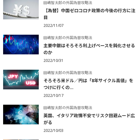
田嶋智太郎の外国為替攻略法
【為替】中国ゼロコロナ政策の今後の行方に注
目
2022/11/07
田嶋智太郎の外国為替攻略法
主要中銀はそろそろ利上げペースを鈍化させる
のか
2022/10/31
田嶋智太郎の外国為替攻略法
そろそろ米ドル／円は「8年サイクル高値」を
つけに行くの...
2022/10/17
田嶋智太郎の外国為替攻略法
英国、イタリア政情不安でリスク回避ムード広
がる
2022/10/03