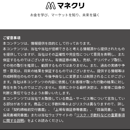
お金を学び、マーケットを知り、未来を描く
ご留意事項
本コンテンツは、情報提供を目的として行っております。
本コンテンツは、当社や当社が信頼できると考える情報源から提供されたもの
を提供していますが、当社はその正確性や完全性について意見を表明し、また
保証するものではございません。有価証券の購入、売却、デリバティブ取引、
その他の取引を推奨し、勧誘するものではありません。また、過去の実績や予
想・意見は、将来の結果を保証するものではございません。提供する情報等は
作成時現在のものであり、今後予告なしに変更または削除されることがござい
ます。当社は本コンテンツの内容に依拠してお客様が取った行動の結果に対し
責任を負うものではございません。投資にかかる最終決定は、お客様ご自身の
判断と責任でなさるようお願いいたします。
本コンテンツでは当社でお取扱している商品・サービス等について言及してい
る部分があります。商品ごとに手数料等およびリスクは異なりますので、詳し
くは「契約締結前交付書面」、「上場有価証券等書面」、「目論見書」、「目
論見書補完書面」または当社ウェブサイトの「
リスク・手数料などの重要事項
に関する説明
」をよくお読みください。