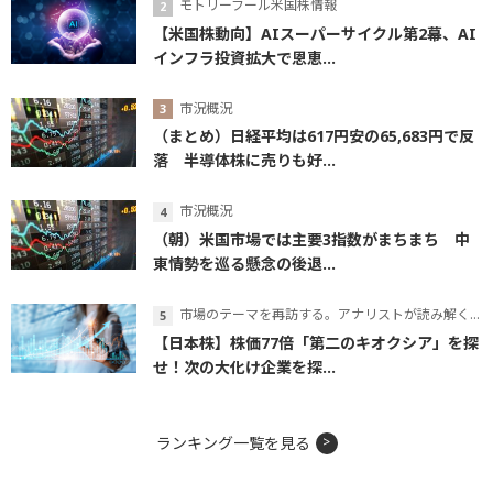
モトリーフール米国株情報
【米国株動向】AIスーパーサイクル第2幕、AI
インフラ投資拡大で恩恵...
市況概況
（まとめ）日経平均は617円安の65,683円で反
落 半導体株に売りも好...
市況概況
（朝）米国市場では主要3指数がまちまち 中
東情勢を巡る懸念の後退...
市場のテーマを再訪する。アナリストが読み解くテーマの本質
【日本株】株価77倍「第二のキオクシア」を探
せ！次の大化け企業を探...
ランキング一覧を見る