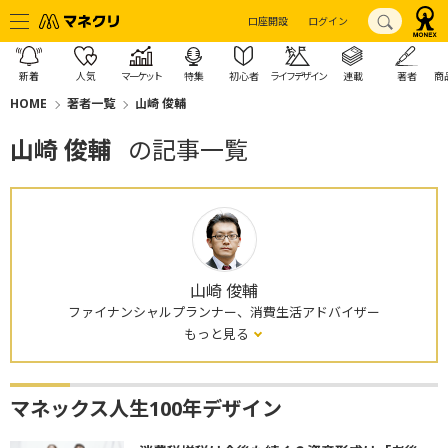
口座開設
ログイン
新着
人気
マーケット
特集
初心者
ライフデザイン
連載
著者
商
HOME
著者一覧
山崎 俊輔
山崎 俊輔
の記事一覧
山崎 俊輔
ファイナンシャルプランナー、消費生活アドバイザー
もっと見る
マネックス人生100年デザイン