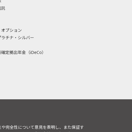
株
信託
・オプション
プラチナ・シルバー
確定拠出年金（iDeCo）
性や完全性について意見を表明し、また保証す