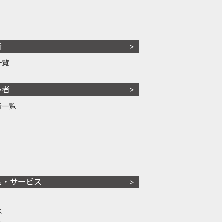
者
一覧
心者
者一覧
品・サービス
株