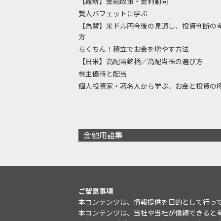
【最新】金融政策・金利動向
賢人バフェットに学ぶ
【為替】米ドル円今後の見通し、投資判断の
方
らくちん！積立でお金を増やす方法
【日米】高配当銘柄／高配当株の選び方
株主優待と配当
個人投資家・著名人から学ぶ、お金と投資の
金融用語集
ご留意事項
本コンテンツは、情報提供を目的として行っ
本コンテンツは、当社や当社が信頼できると