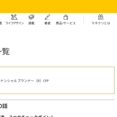
者
ライフデザイン
連載
著者
商
品・
サービス
マネクリとは
一覧
イナンシャルプランナー（R）CFP
の話