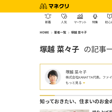
新着
人気
マーケット
特集
初心
HOME
著者一覧
塚越 菜々子
塚越 菜々子
の記事
塚越 菜々子
株式会社KANATTA代表。ファ
もっと見る
知っておきたい、住まいのお金