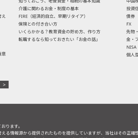
知っておこう、老後資金・相続の基本知識
中国
介護に関わるお金・制度の基本
投資
考え
FIRE（経済的自立、早期リタイア）
債券
保険との付き合い方
FX
いくらかかる？教育資金の貯め方、作り方
先物
転職するなら知っておきたい「お金の話」
金・
NISA
極意
個人型
ております。
考える情報源から提供されたものを提供していますが、当社はその正確