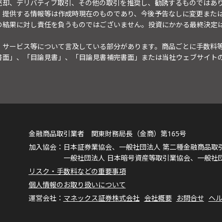
売却、デリバティブ取引、その他の取引を推奨し、勧誘するものではあ
。提供する情報等は作成時現在のものであり、今後予告なしに変更また
の結果に対し責任を負うものではございません。投資にかかる最終決定
・サービス等について言及している部分があります。商品ごとに手数料
書面」、「目論見書」、「目論見書補完書面」または当社ウェブサイト
金融商品取引業者 関東財務局長（金商）第165号
日本証券業協会、一般社団法人 第二種金融商品取
一般社団法人 日本暗号資産等取引業協会、一般社
リスク・手数料などの重要事項
個人情報のお取り扱いについて
マネックス証券株式会社
会社概要
お問合せ
ヘ