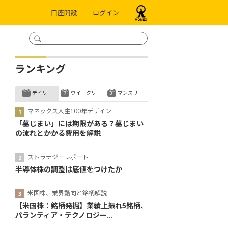
口座開設
ログイン
ランキング
デイリー
ウイークリー
マンスリー
マネックス人生100年デザイン
「墓じまい」には期限がある？墓じまい
の流れとかかる費用を解説
ストラテジーレポート
半導体株の調整は底値をつけたか
米国株、業界動向と銘柄解説
【米国株：銘柄発掘】業績上振れ5銘柄、
パランティア・テクノロジー...