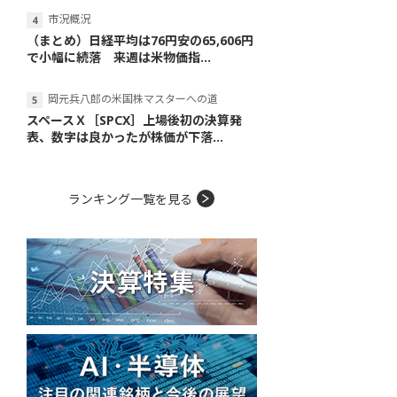
市況概況
（まとめ）日経平均は76円安の65,606円
で小幅に続落 来週は米物価指...
岡元兵八郎の米国株マスターへの道
スペースＸ［SPCX］上場後初の決算発
表、数字は良かったが株価が下落...
ランキング一覧を見る