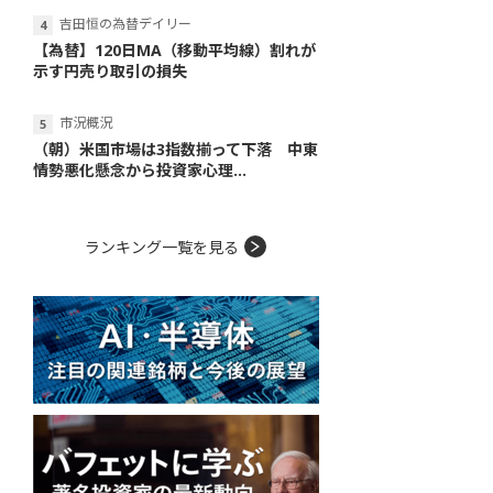
吉田恒の為替デイリー
【為替】120日MA（移動平均線）割れが
示す円売り取引の損失
市況概況
（朝）米国市場は3指数揃って下落 中東
情勢悪化懸念から投資家心理...
ランキング一覧を見る