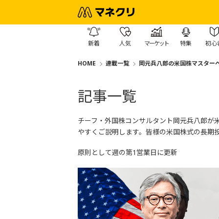
新着
人気
マーケット
特集
初心
HOME
連載一覧
岡元兵八郎の米国株マスター
記事一覧
チーフ・
外国株コンサルタント岡元兵八郎が
やすくご説明します。
皆様の米国株式の長期
原則として週の第1営業日に更新