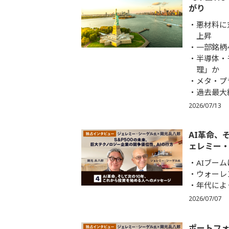
がり
悪材料に
上昇
一部銘柄
半導体・
理」か
メタ・プ
過去最大
2026/07/13
AI革命、
ェレミー・
AIブー
ウォーレ
年代によ
2026/07/07
ポートフ