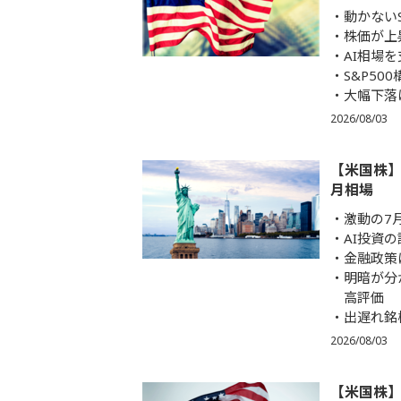
動かない
株価が上
AI相場
S&P50
大幅下落
2026/08/03
【米国株】
月相場
激動の7
AI投資
金融政策
明暗が分
高評価
出遅れ銘
2026/08/03
【米国株】