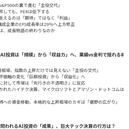
S&P500の裏で進む「主役交代」
昇しても、PERは低下する
を支えるのは「期待」ではなく「利益」
0構成企業のEPS成長率は29％へ上方修正
は、成長物語の終わりなのか
AI投資は「規模」から「収益力」へ、業績vs金利で揺れる8
月相場、指数の上昇だけでは見えない「主役の交代」
の評価軸の変化「巨額投資」から「収益化」へ
に対して市場は「先行きの不透明さ」に反応
かれたハイテク決算、マイクロソフトとアマゾン・ドットコムは
柄への資金移動、本格的な上昇相場のカギは「裾野の広がり」
問われるAI投資の「成果」、巨大テック決算の行方は？