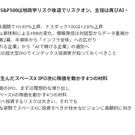
S&P500は地政学リスク後退でリスクオン、主役は再びAI・
0は週間で+0.93％上昇、ナスダック100は+2.6％上昇
ュ新体制によるFRBの変化、情報発信は対話型からデータ重視か
の第2幕、半導体から「インフラ全体」への広がり
語れる企業」から「AIで稼げる企業」の選別へ
Xの超大型IPOでインデックス投資家が知っておくべきこと
生んだスペースX IPO――次に株価を動かす4つの材料
級のIPO、まずは理想的な滑り出し
ペースXの株価を動かす4つの材料
Xへ投資するリスクは大きい、それでも
な姿勢でスペースXに投資すべきか――壮大なビジョンに長期的に向き