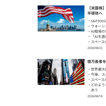
【米国株】
半導体へ
S&P50
ウォーシ
AI相場
「AIを
スペース
2026/06/22
億万長者を
世界最大
今後、ス
スペース
どのよう
あう
2026/06/18