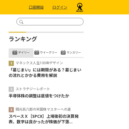
口座開設
ログイン
ランキング
デイリー
ウイークリー
マンスリー
マネックス人生100年デザイン
「墓じまい」には期限がある？墓じまい
の流れとかかる費用を解説
ストラテジーレポート
半導体株の調整は底値をつけたか
岡元兵八郎の米国株マスターへの道
スペースＸ［SPCX］上場後初の決算発
表、数字は良かったが株価が下落...