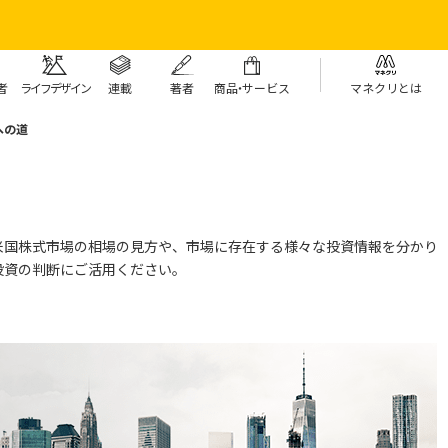
者
ライフデザイン
連載
著者
商
品・
サービス
マネクリとは
への道
米国株式市場の相場の見方や、
市場に存在する様々な投資情報を分かり
投資の判断にご活用ください。