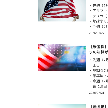
先週（7
アルファ
テスラ［
地政学リ
今週（7
2026/07/27
【米国株】
ラの決算
先週（7
まる
堅調な金
半導体・
今週（7
算に注目
2026/07/21
【米国株】