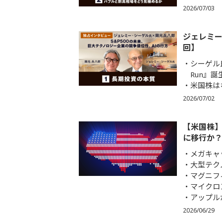
2026/07/03
ジェレミー
回】
シーゲル氏
Run』誕
米国株は
2026/07/02
【米国株】
に移行か
メガキャ
大型テク
マグニフ
マイクロ
アップル
2026/06/29