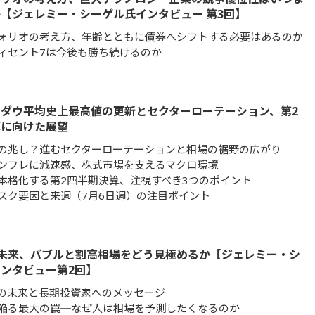
【ジェレミー・シーゲル氏インタビュー 第3回】
ォリオの考え方、年齢とともに債券へシフトする必要はあるのか
ィセント7は今後も勝ち続けるのか
ダウ平均史上最高値の更新とセクターローテーション、第2
算に向けた展望
の兆し？進むセクターローテーションと相場の裾野の広がり
ンフレに減速感、株式市場を支えるマクロ環境
本格化する第2四半期決算、注視すべき3つのポイント
スク要因と来週（7月6日週）の注目ポイント
0の未来、バブルと割高相場をどう見極めるか【ジェレミー・シ
ンタビュー第2回】
00の未来と長期投資家へのメッセージ
陥る最大の罠─なぜ人は相場を予測したくなるのか