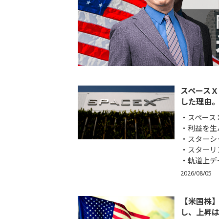
スペースＸ
した理由。
スペース
利益を生
スターシ
スターリ
軌道上デ
2026/08/05
【米国株】S
し、上昇