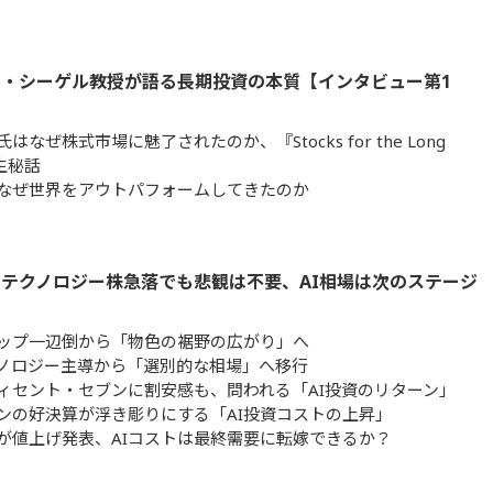
・シーゲル教授が語る長期投資の本質【インタビュー第1
はなぜ株式市場に魅了されたのか、『Stocks for the Long
生秘話
なぜ世界をアウトパフォームしてきたのか
テクノロジー株急落でも悲観は不要、AI相場は次のステージ
？
ップ一辺倒から「物色の裾野の広がり」へ
ノロジー主導から「選別的な相場」へ移行
ィセント・セブンに割安感も、問われる「AI投資のリターン」
ンの好決算が浮き彫りにする「AI投資コストの上昇」
が値上げ発表、AIコストは最終需要に転嫁できるか？