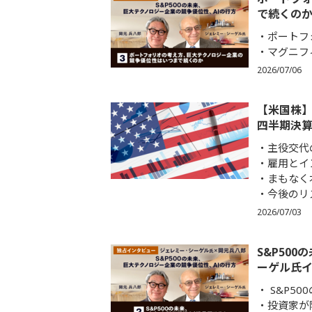
で続くのか
ポートフ
マグニフ
2026/07/06
【米国株】
四半期決
主役交代
雇用とイ
まもなく
今後のリ
2026/07/03
S&P50
ーゲル氏イ
S&P5
投資家が