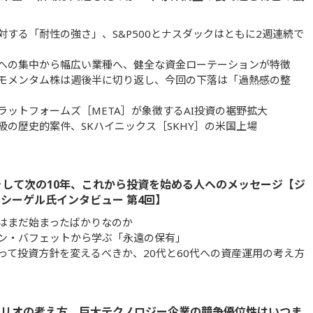
対する「耐性の強さ」、S&P500とナスダックはともに2週連続で
への集中から幅広い業種へ、健全な資金ローテーションが特徴
モメンタム株は週後半に切り返し、今回の下落は「過熱感の整
ラットフォームズ［META］が象徴するAI投資の裾野拡大
級の歴史的案件、SKハイニックス［SKHY］の米国上場
そして次の10年、これから投資を始める人へのメッセージ【ジ
シーゲル氏インタビュー 第4回】
ムはまだ始まったばかりなのか
ン・バフェットから学ぶ「永遠の保有」
って投資方針を変えるべきか、20代と60代への資産運用の考え方
ォリオの考え方、巨大テクノロジー企業の競争優位性はいつま