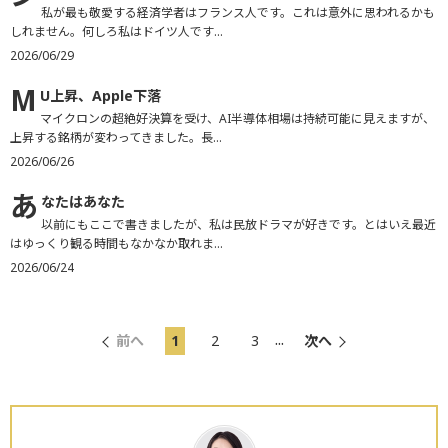
私が最も敬愛する経済学者はフランス人です。これは意外に思われるかも
しれません。何しろ私はドイツ人です...
2026/06/29
M
U上昇、Apple下落
マイクロンの超絶好決算を受け、AI半導体相場は持続可能に見えますが、
上昇する銘柄が変わってきました。長...
2026/06/26
あ
なたはあなた
以前にもここで書きましたが、私は民放ドラマが好きです。とはいえ最近
はゆっくり観る時間もなかなか取れま...
2026/06/24
...
前へ
1
2
3
次へ