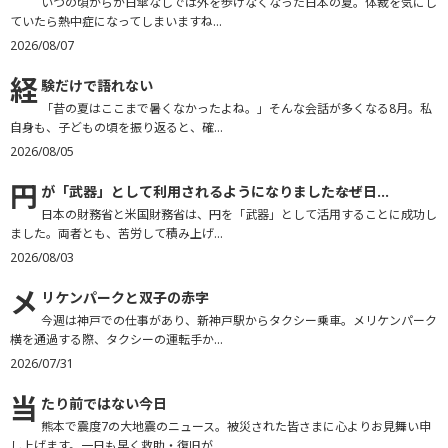
いつの頃からか日傘なしでは外を歩けなくなった日本の夏。体裁を気にし
ていたら熱中症になってしまいますね...
2026/08/07
経
験だけで語れない
「昔の夏はここまで暑くなかったよね。」そんな会話が多くなる8月。私
自身も、子どもの頃を振り返ると、確...
2026/08/05
円
が「武器」として利用されるようになりました――なぜ日...
日本の財務省と米国財務省は、円を「武器」として活用することに成功し
ました。両者とも、苦労して積み上げ...
2026/08/03
メ
リケンパークと双子の赤字
今週は神戸での仕事があり、新神戸駅からタクシー乗車。メリケンパーク
横を通過する際、タクシーの運転手か...
2026/07/31
当
たり前ではない今日
熊本で震度7の大地震のニュース。被災された皆さまに心よりお見舞い申
し上げます。一日も早く救助・復旧が...