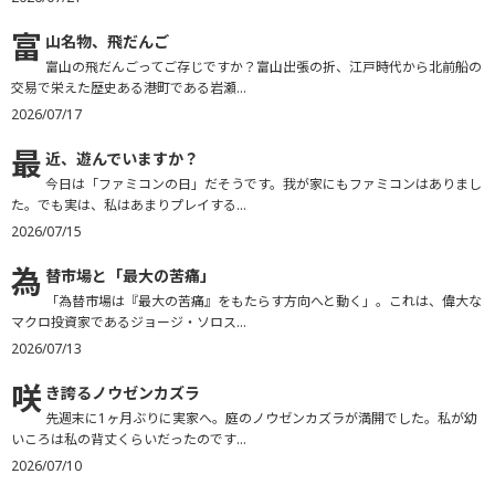
富
山名物、飛だんご
富山の飛だんごってご存じですか？富山出張の折、江戸時代から北前船の
交易で栄えた歴史ある港町である岩瀬...
2026/07/17
最
近、遊んでいますか？
今日は「ファミコンの日」だそうです。我が家にもファミコンはありまし
た。でも実は、私はあまりプレイする...
2026/07/15
為
替市場と「最大の苦痛」
「為替市場は『最大の苦痛』をもたらす方向へと動く」。これは、偉大な
マクロ投資家であるジョージ・ソロス...
2026/07/13
咲
き誇るノウゼンカズラ
先週末に1ヶ月ぶりに実家へ。庭のノウゼンカズラが満開でした。私が幼
いころは私の背丈くらいだったのです...
2026/07/10