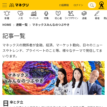
口座開設
ログイン
新着
人気
マーケット
特集
初心者
ライフデザイン
連載
著者
商
HOME
連載一覧
マネックスみんなのつぶやき
記事一覧
マネックスの関係者が金融、経済、マーケット動向、日々のニュー
スやトレンド、プライベートのこと等、様々なテーマで発信してま
いります。
日
傘と夕立