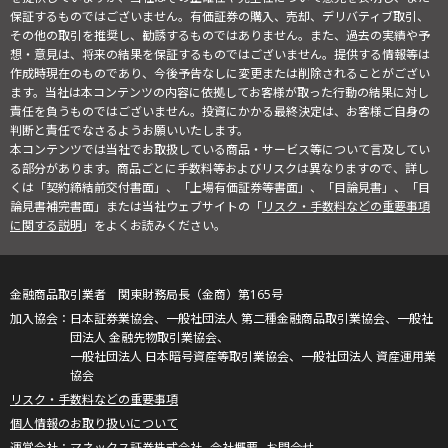
保証するものではございません。有価証券の購入、売却、デリバティブ取引、
その他の取引を推奨し、勧誘するものではありません。また、過去の実績や予
想・意見は、将来の結果を保証するものではございません。提供する情報等は
作成時現在のものであり、今後予告なしに変更または削除されることがござい
ます。当社は本コンテンツの内容に依拠してお客様が取った行動の結果に対し
責任を負うものではございません。投資にかかる最終決定は、お客様ご自身の
判断と責任でなさるようお願いいたします。
本コンテンツでは当社でお取扱している商品・サービス等について言及してい
る部分があります。商品ごとに手数料等およびリスクは異なりますので、詳し
くは「契約締結前交付書面」、「上場有価証券等書面」、「目論見書」、「目
論見書補完書面」または当社ウェブサイトの「
リスク・手数料などの重要事項
に関する説明
」をよくお読みください。
金融商品取引業者 関東財務局長（金商）第165号
日本証券業協会、一般社団法人 第二種金融商品取引業協会、一般社
団法人 金融先物取引業協会、
一般社団法人 日本暗号資産等取引業協会、一般社団法人 資産運用業
協会
リスク・手数料などの重要事項
個人情報のお取り扱いについて
マネックス証券株式会社
会社概要
お問合せ