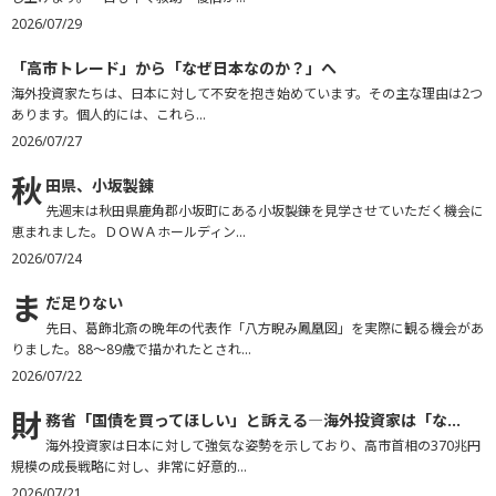
2026/07/29
「
高市トレード」から「なぜ日本なのか？」へ
海外投資家たちは、日本に対して不安を抱き始めています。その主な理由は2つ
あります。個人的には、これら...
2026/07/27
秋
田県、小坂製錬
先週末は秋田県鹿角郡小坂町にある小坂製錬を見学させていただく機会に
恵まれました。ＤＯＷＡホールディン...
2026/07/24
ま
だ足りない
先日、葛飾北斎の晩年の代表作「八方睨み鳳凰図」を実際に観る機会があ
りました。88～89歳で描かれたとされ...
2026/07/22
財
務省「国債を買ってほしい」と訴える―海外投資家は「な...
海外投資家は日本に対して強気な姿勢を示しており、高市首相の370兆円
規模の成長戦略に対し、非常に好意的...
2026/07/21