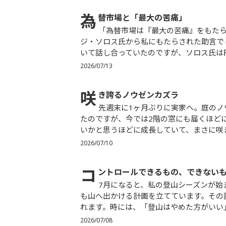
為
替市場と「最大の苦痛」
「為替市場は『最大の苦痛』をもたらす方向へと動く」。これは、偉大なマクロ投資家であるジョー
ジ・ソロス氏から私にもたらされた助言で
いて話し合っていたのですが、ソロス氏は円が
2026/07/13
咲
き誇るノウゼンカズラ
先週末に1ヶ月ぶりに実家へ。庭のノウゼンカズラが満開でした。私が幼いころは私の背丈くらいだっ
たのですが、今では2階の窓にも届くほど
いかと思うほどに成長していて、まさに咲き
2026/07/10
コ
ントロールできるもの、できない
7月になると、私の登山シーズンが始まります。「百名山制覇の旅」もいよいよ残すはあと16座。今年
も山へ出かける計画を立てています。その
れます。時には、「登山はやめた方がいい」
2026/07/08