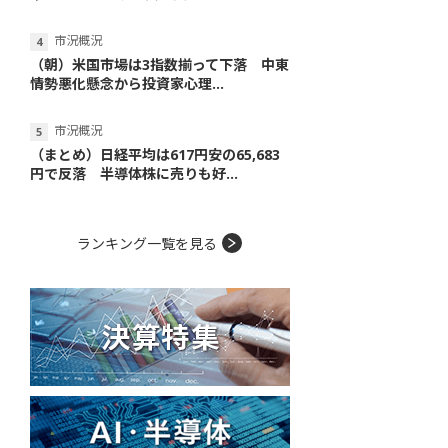
市況概況
（朝）米国市場は3指数揃って下落 中東
情勢悪化懸念から投資家心理...
市況概況
（まとめ）日経平均は617円安の65,683
円で反落 半導体株に売りも好...
ランキング一覧を見る