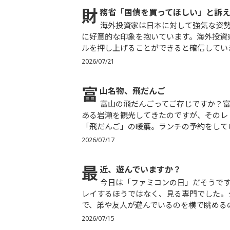
財
務省「国債を買ってほしい」と訴
海外投資家は日本に対して強気な姿勢を示しており、高市首相の370兆円規模の成長戦略に対し、非常
に好意的な印象を抱いています。海外投資
ルを押し上げることができると確信していま
2026/07/21
富
山名物、飛だんご
富山の飛だんごってご存じですか？富山出張の折、江戸時代から北前船の交易で栄えた歴史ある港町で
ある岩瀬を観光してきたのですが、そのレ
「飛だんご」の暖簾。ランチの予約をしてい
2026/07/17
最
近、遊んでいますか？
今日は「ファミコンの日」だそうです。我が家にもファミコンはありました。でも実は、私はあまりプ
レイするほうではなく、見る専門でした。
で、弟や友人が遊んでいるのを横で眺めるの
2026/07/15