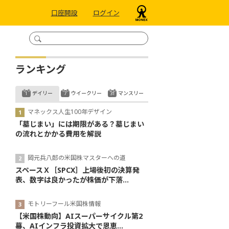
口座開設
ログイン
ランキング
デイリー
ウイークリー
マンスリー
マネックス人生100年デザイン
「墓じまい」には期限がある？墓じまい
の流れとかかる費用を解説
岡元兵八郎の米国株マスターへの道
スペースＸ［SPCX］上場後初の決算発
表、数字は良かったが株価が下落...
モトリーフール米国株情報
【米国株動向】AIスーパーサイクル第2
幕、AIインフラ投資拡大で恩恵...