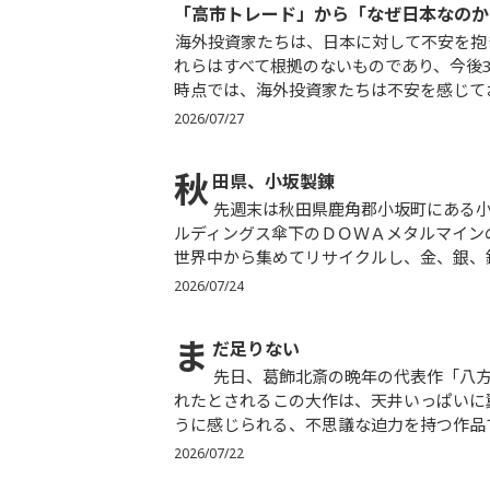
「
高市トレード」から「なぜ日本なのか
海外投資家たちは、日本に対して不安を抱き始めています。その主な理由は2つあります。個人的には、こ
れらはすべて根拠のないものであり、今後
時点では、海外投資家たちは不安を感じてお
2026/07/27
秋
田県、小坂製錬
先週末は秋田県鹿角郡小坂町にある小坂製錬を見学させていただく機会に恵まれました。ＤＯＷＡホー
ルディングス傘下のＤＯＷＡメタルマイン
世界中から集めてリサイクルし、金、銀、銅
2026/07/24
ま
だ足りない
先日、葛飾北斎の晩年の代表作「八方睨み鳳凰図」を実際に観る機会がありました。88～89歳で描か
れたとされるこの大作は、天井いっぱいに
うに感じられる、不思議な迫力を持つ作品です
2026/07/22