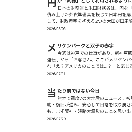
円
が「武器」として利用されるように
日本の財務省と米国財務省は、円を「武器」として活用することに成功しました。両者とも、苦労して
積み上げた外貨準備高を投じて日本円を購
して、財政赤字を抱える2つの大国が国家資産
2026/08/03
メ
リケンパークと双子の赤字
今週は神戸での仕事があり、新神戸駅からタクシー乗車。メリケンパーク横を通過する際、タクシーの
運転手から「お客さん、ここがメリケンパ
れ「え？アメリカのことでは…？」と応じる
2026/07/31
当
たり前ではない今日
熊本で震度7の大地震のニュース。被災された皆さまに心よりお見舞い申し上げます。一日も早く救
助・復旧が進み、安心して日常を取り戻さ
も、まず阪神・淡路大震災のことを思い出し
2026/07/29