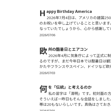
H
appy Birthday America
2026年7月4日は、アメリカの建国250周年の記念日となります。私たち皆がアメリカ合衆国にお誕生日
のお祝いを申し上げていることと思います
なっていたでしょうから、心から感謝してい
2026/07/06
欧
州の酷暑日とエアコン
2026年4月に気象庁によって正式に制定され、最高気温が40度を超えると「酷暑日」と呼ぶことにな
るのですが、まだ今年日本では酷暑日は観
かたやフランスやスペイン、ドイツなど欧州
2026/07/03
何
を「伝統」と考えるのか
私の苗字は「清明」です。初対面の方からは、ほぼ100％の確率で「珍しいですね！」と言われます。
そういえば一昨日もそんな会話をしました
帯は20もないらしいです。真偽はさておき、
2026/07/01