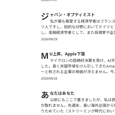
ジ
ャパン・オプティミスト
私が最も敬愛する経済学者はフランス人です。これは意外に思われるかもしれません。何しろ私はドイ
ツ人ですし、知的な分野においてドイツと
し、金融経済学者として、また投資家や企業
2026/06/29
M
U上昇、Apple下落
マイクロンの超絶好決算を受け、AI半導体相場は持続可能に見えますが、上昇する銘柄が変わってきま
した。長く米国市場をけん引してきたAmazon、
ーと称される企業の株価が冴えません。今、
2026/06/26
あ
なたはあなた
以前にもここで書きましたが、私は民放ドラマが好きです。とはいえ最近はゆっくり観る時間もなかな
か取れません。先週末、長い海外出張から
りためていた（ストリーミング時代においては