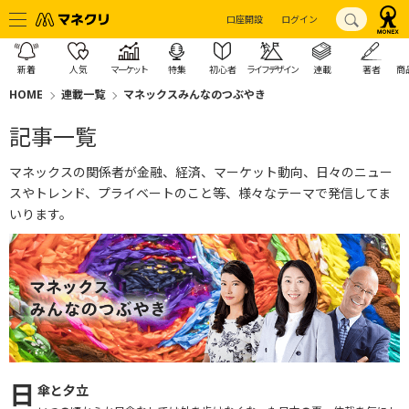
口座開設
ログイン
新着
人気
マーケット
特集
初心者
ライフデザイン
連載
著者
商
HOME
連載一覧
マネックスみんなのつぶやき
記事一覧
マネックスの関係者が金融、経済、マーケット動向、日々のニュー
スやトレンド、プライベートのこと等、様々なテーマで発信してま
いります。
日
傘と夕立