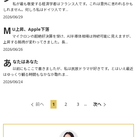
私が最も敬愛する経済学者はフランス人です。これは意外に思われるかも
しれません。何しろ私はドイツ人です...
2026/06/29
M
U上昇、Apple下落
マイクロンの超絶好決算を受け、AI半導体相場は持続可能に見えますが、
上昇する銘柄が変わってきました。長...
2026/06/26
あ
なたはあなた
以前にもここで書きましたが、私は民放ドラマが好きです。とはいえ最近
はゆっくり観る時間もなかなか取れま...
2026/06/24
...
前へ
1
2
3
次へ