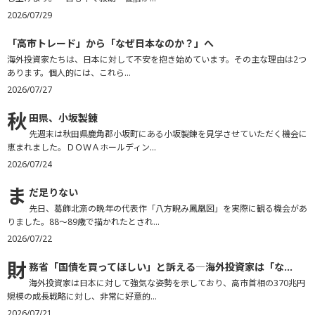
2026/07/29
「
高市トレード」から「なぜ日本なのか？」へ
海外投資家たちは、日本に対して不安を抱き始めています。その主な理由は2つ
あります。個人的には、これら...
2026/07/27
秋
田県、小坂製錬
先週末は秋田県鹿角郡小坂町にある小坂製錬を見学させていただく機会に
恵まれました。ＤＯＷＡホールディン...
2026/07/24
ま
だ足りない
先日、葛飾北斎の晩年の代表作「八方睨み鳳凰図」を実際に観る機会があ
りました。88～89歳で描かれたとされ...
2026/07/22
財
務省「国債を買ってほしい」と訴える―海外投資家は「な...
海外投資家は日本に対して強気な姿勢を示しており、高市首相の370兆円
規模の成長戦略に対し、非常に好意的...
2026/07/21