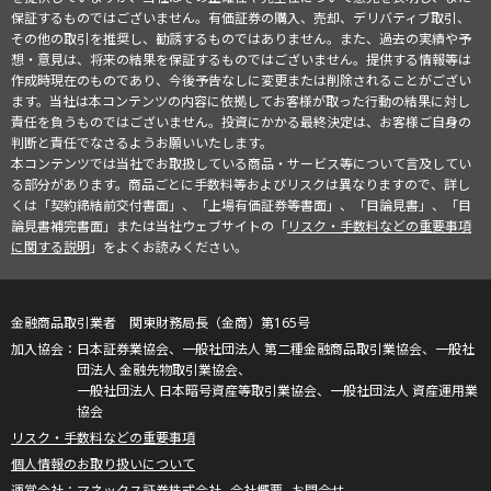
保証するものではございません。有価証券の購入、売却、デリバティブ取引、
その他の取引を推奨し、勧誘するものではありません。また、過去の実績や予
想・意見は、将来の結果を保証するものではございません。提供する情報等は
作成時現在のものであり、今後予告なしに変更または削除されることがござい
ます。当社は本コンテンツの内容に依拠してお客様が取った行動の結果に対し
責任を負うものではございません。投資にかかる最終決定は、お客様ご自身の
判断と責任でなさるようお願いいたします。
本コンテンツでは当社でお取扱している商品・サービス等について言及してい
る部分があります。商品ごとに手数料等およびリスクは異なりますので、詳し
くは「契約締結前交付書面」、「上場有価証券等書面」、「目論見書」、「目
論見書補完書面」または当社ウェブサイトの「
リスク・手数料などの重要事項
に関する説明
」をよくお読みください。
金融商品取引業者 関東財務局長（金商）第165号
日本証券業協会、一般社団法人 第二種金融商品取引業協会、一般社
団法人 金融先物取引業協会、
一般社団法人 日本暗号資産等取引業協会、一般社団法人 資産運用業
協会
リスク・手数料などの重要事項
個人情報のお取り扱いについて
マネックス証券株式会社
会社概要
お問合せ