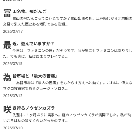
富
山名物、飛だんご
富山の飛だんごってご存じですか？富山出張の折、江戸時代から北前船の
交易で栄えた歴史ある港町である岩瀬...
2026/07/17
最
近、遊んでいますか？
今日は「ファミコンの日」だそうです。我が家にもファミコンはありまし
た。でも実は、私はあまりプレイする...
2026/07/15
為
替市場と「最大の苦痛」
「為替市場は『最大の苦痛』をもたらす方向へと動く」。これは、偉大な
マクロ投資家であるジョージ・ソロス...
2026/07/13
咲
き誇るノウゼンカズラ
先週末に1ヶ月ぶりに実家へ。庭のノウゼンカズラが満開でした。私が幼
いころは私の背丈くらいだったのです...
2026/07/10