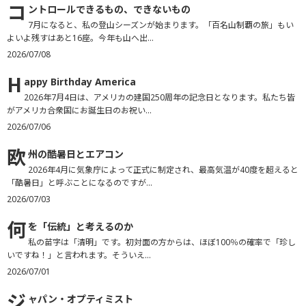
コ
ントロールできるもの、できないもの
7月になると、私の登山シーズンが始まります。「百名山制覇の旅」もい
よいよ残すはあと16座。今年も山へ出...
2026/07/08
H
appy Birthday America
2026年7月4日は、アメリカの建国250周年の記念日となります。私たち皆
がアメリカ合衆国にお誕生日のお祝い...
2026/07/06
欧
州の酷暑日とエアコン
2026年4月に気象庁によって正式に制定され、最高気温が40度を超えると
「酷暑日」と呼ぶことになるのですが...
2026/07/03
何
を「伝統」と考えるのか
私の苗字は「清明」です。初対面の方からは、ほぼ100％の確率で「珍し
いですね！」と言われます。そういえ...
2026/07/01
ジ
ャパン・オプティミスト