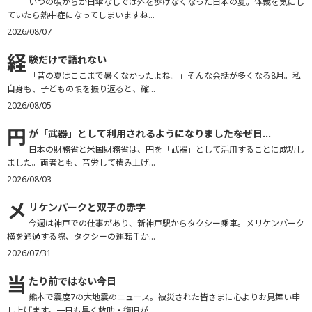
いつの頃からか日傘なしでは外を歩けなくなった日本の夏。体裁を気にし
ていたら熱中症になってしまいますね...
2026/08/07
経
験だけで語れない
「昔の夏はここまで暑くなかったよね。」そんな会話が多くなる8月。私
自身も、子どもの頃を振り返ると、確...
2026/08/05
円
が「武器」として利用されるようになりました――なぜ日...
日本の財務省と米国財務省は、円を「武器」として活用することに成功し
ました。両者とも、苦労して積み上げ...
2026/08/03
メ
リケンパークと双子の赤字
今週は神戸での仕事があり、新神戸駅からタクシー乗車。メリケンパーク
横を通過する際、タクシーの運転手か...
2026/07/31
当
たり前ではない今日
熊本で震度7の大地震のニュース。被災された皆さまに心よりお見舞い申
し上げます。一日も早く救助・復旧が...