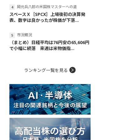
岡元兵八郎の米国株マスターへの道
スペースＸ［SPCX］上場後初の決算発
表、数字は良かったが株価が下落...
市況概況
（まとめ）日経平均は76円安の65,606円
で小幅に続落 来週は米物価指...
ランキング一覧を見る