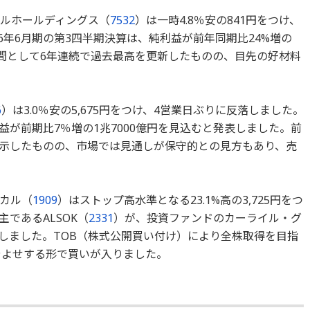
ルホールディングス（
7532
）は一時4.8％安の841円をつけ、
26年6月期の第3四半期決算は、純利益が前年同期比24%増の
期間として6年連続で過去最高を更新したものの、目先の好材料
6
）は3.0％安の5,675円をつけ、4営業日ぶりに反落しました。
利益が前期比7％増の1兆7000億円を見込むと発表しました。前
示したものの、市場では見通しが保守的との見方もあり、売
カル（
1909
）はストップ高水準となる23.1%高の3,725円をつ
であるALSOK（
2331
）が、投資ファンドのカーライル・グ
しました。TOB（株式公開買い付け）により全株取得を目指
さやよせする形で買いが入りました。