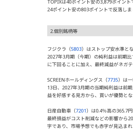
TOPIXは40ポイント安の3,879ポ
24ポイント安の803ポイントで反落し
2.個別銘柄等
フジクラ（
5803
）はストップ安水準となる
2027年3月期（今期）の純利益は前期
に下回ることに加え、最終減益がネガテ
SCREENホールディングス（
7735
）は一
13日、2027年3月期の当期純利益は前
益を好感する見方から、買いが優勢とな
日産自動車（
7201
）は0.4％高の365
最終損益がコスト削減などの影響から20
字であり、市場予想でも赤字が見込まれ