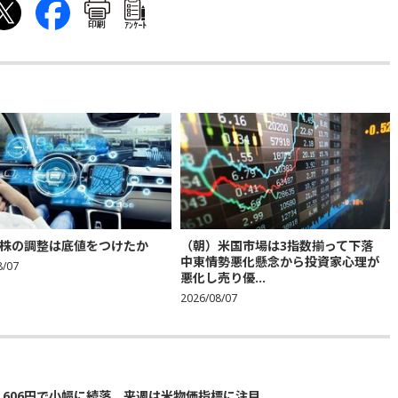
印刷
ｱﾝｹｰﾄ
株の調整は底値をつけたか
（朝）米国市場は3指数揃って下落
中東情勢悪化懸念から投資家心理が
8/07
悪化し売り優...
2026/08/07
5,606円で小幅に続落 来週は米物価指標に注目