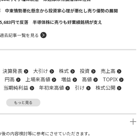
落 中東情勢悪化懸念から投資家心理が悪化し売り優勢の展開
5,683円で反落 半導体株に売りも好業績銘柄が支え
過去記事一覧を見る
決算発表
大引け
株式
投資
売上高
円高
上場来高値
増益
高値
TOPIX
当期純利益
年初来高値
引け
株式公開
材料
新興市場
上場
前引け
続伸
もっと見る
ファンド
安値
今後の内容検討等に参考にさせていただきます。