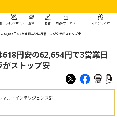
者
ライフデザイン
連載
著者
商
品・
サービス
マネクリとは
の62,654円で3営業日ぶりに反落 フジクラがストップ安
18円安の62,654円で3営業日
ラがストップ安
印刷
ｱﾝｹｰﾄ
シャル・インテリジェンス部