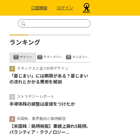
口座開設
ログイン
ランキング
デイリー
ウイークリー
マンスリー
マネックス人生100年デザイン
「墓じまい」には期限がある？墓じまい
の流れとかかる費用を解説
ストラテジーレポート
半導体株の調整は底値をつけたか
米国株、業界動向と銘柄解説
【米国株：銘柄発掘】業績上振れ5銘柄、
パランティア・テクノロジー...