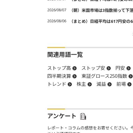
2026/08/07
（朝）米国市場は3指数揃って下
2026/08/06
（まとめ）日経平均は617円安の6
関連用語一覧
ストップ高
ストップ安
円安
四半期決算
東証グロース250指数
トレンド
株主
減益
前場
株式公開買い付け
決算
後場
TOB
年初来安値
反落
買収
アンケート
レポート・コラムの感想をお寄せください。