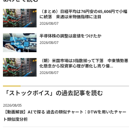
（まとめ）日経平均は76円安の65,606円で小幅
に続落 来週は米物価指標に注目
2026/08/07
半導体株の調整は底値をつけたか
2026/08/07
（朝）米国市場は3指数揃って下落 中東情勢悪
化懸念から投資家心理が悪化し売り優...
2026/08/07
「ストックボイス」の過去記事を読む
2026/08/05
【動画解説】AIで探る 過去の類似チャート：DTWを用いたチャー
ト類似度分析