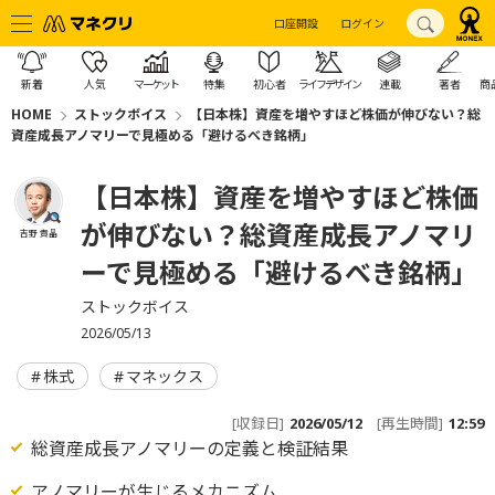
口座開設
ログイン
新着
人気
マーケット
特集
初心者
ライフデザイン
連載
著者
商
HOME
ストックボイス
【日本株】資産を増やすほど株価が伸びない？総
資産成長アノマリーで見極める「避けるべき銘柄」
【日本株】資産を増やすほど株価
が伸びない？総資産成長アノマリ
吉野 貴晶
ーで見極める「避けるべき銘柄」
ストックボイス
2026/05/13
株式
マネックス
[収録日]
2026/05/12
[再生時間]
12:59
総資産成長アノマリーの定義と検証結果
アノマリーが生じるメカニズム