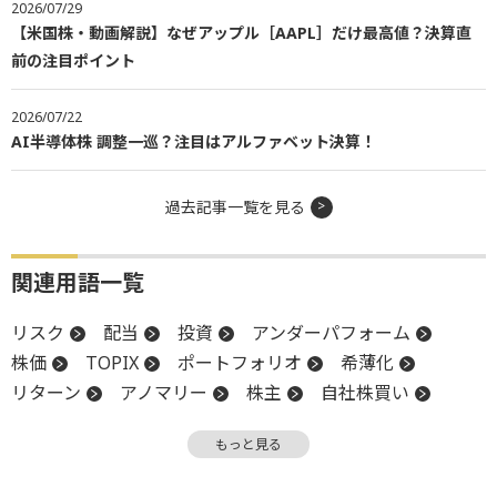
2026/07/29
【米国株・動画解説】なぜアップル［AAPL］だけ最高値？決算直
前の注目ポイント
2026/07/22
AI半導体株 調整一巡？注目はアルファベット決算！
過去記事一覧を見る
関連用語一覧
リスク
配当
投資
アンダーパフォーム
株価
TOPIX
ポートフォリオ
希薄化
リターン
アノマリー
株主
自社株買い
超過リターン
内部留保
ROA
株主還元
もっと見る
決算
個人投資家
設備投資
パフォーマンス