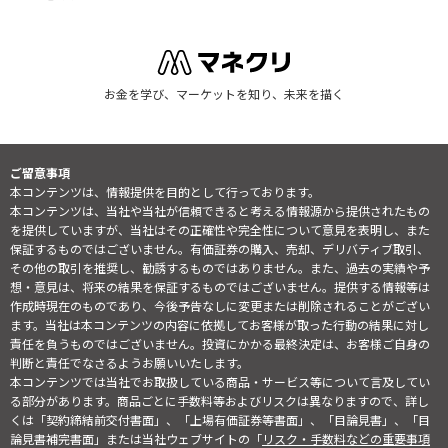
お金を学び、マーケットを知り、未来を描く
ご留意事項
本コンテンツは、情報提供を目的として行っております。
本コンテンツは、当社や当社が信頼できると考える情報源から提供されたもの
を提供していますが、当社はその正確性や完全性について意見を表明し、また
保証するものではございません。有価証券の購入、売却、デリバティブ取引、
その他の取引を推奨し、勧誘するものではありません。また、過去の実績や予
想・意見は、将来の結果を保証するものではございません。提供する情報等は
作成時現在のものであり、今後予告なしに変更または削除されることがござい
ます。当社は本コンテンツの内容に依拠してお客様が取った行動の結果に対し
責任を負うものではございません。投資にかかる最終決定は、お客様ご自身の
判断と責任でなさるようお願いいたします。
本コンテンツでは当社でお取扱している商品・サービス等について言及してい
る部分があります。商品ごとに手数料等およびリスクは異なりますので、詳し
くは「契約締結前交付書面」、「上場有価証券等書面」、「目論見書」、「目
論見書補完書面」または当社ウェブサイトの「
リスク・手数料などの重要事項