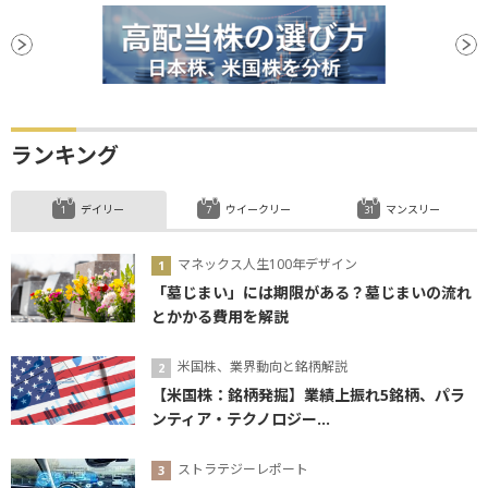
ランキング
デイリー
ウイークリー
マンスリー
マネックス人生100年デザイン
「墓じまい」には期限がある？墓じまいの流れ
とかかる費用を解説
米国株、業界動向と銘柄解説
【米国株：銘柄発掘】業績上振れ5銘柄、パラ
ンティア・テクノロジー...
ストラテジーレポート