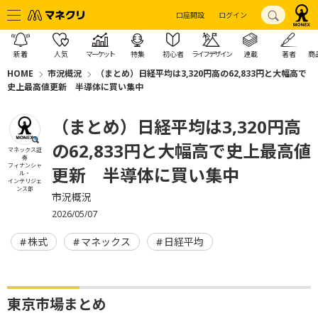
口座開設
ログイン
新着
人気
マーケット
特集
初心者
ライフデザイン
連載
著者
商
HOME
市況概況
（まとめ）日経平均は3,320円高の62,833円と大幅高で
史上最高値更新 半導体に買い集中
（まとめ）日経平均は3,320円高
の62,833円と大幅高で史上最高値
マネックス証
券
フィナンシャ
更新 半導体に買い集中
ル・
インテリジェ
ンス部
市況概況
2026/05/07
株式
マネックス
日経平均
東京市場まとめ