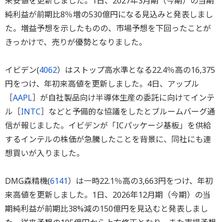
来安値を更新しました。1日、2027年3月期（今期）の当期
純利益が前期比8％増の530億円になる見込みと発表しまし
た。増益予想を示したものの、市場予想を下回ったことが
きっかけで、売りが優勢となりました。
イビデン(
4062
）はストップ高水準となる22.4％高の16,375
円をつけ、年初来高値を更新しました。4日、アップル
［
AAPL
］が自社製品向け半導体生産の委託に向けてインテ
ル［
INTC
］などと予備的な協議をしたとブルームバーグ通
信が報じました。イビデンが「ICパッケージ基板」を供給
するインテルの株価が急騰したことを背景に、同社にも連
想買いが入りました。
DMG森精機(
6141
）は一時22.1％高の3,663円をつけ、年初
来高値を更新しました。1日、2026年12月期（今期）の当
期純利益が前期比38%減の150億円を見込むと発表しまし