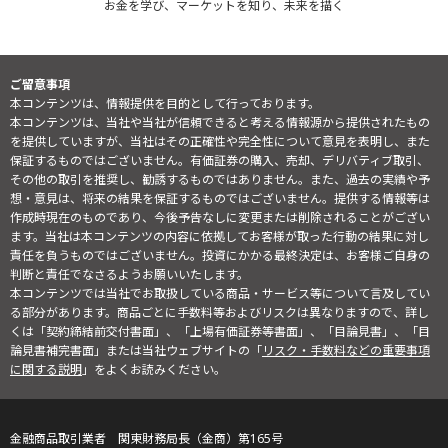
お金を学び、マーケットを知り、未来を描く
ご留意事項
本コンテンツは、情報提供を目的として行っております。
本コンテンツは、当社や当社が信頼できると考える情報源から提供されたもの
を提供していますが、当社はその正確性や完全性について意見を表明し、また
保証するものではございません。有価証券の購入、売却、デリバティブ取引、
その他の取引を推奨し、勧誘するものではありません。また、過去の実績や予
想・意見は、将来の結果を保証するものではございません。提供する情報等は
作成時現在のものであり、今後予告なしに変更または削除されることがござい
ます。当社は本コンテンツの内容に依拠してお客様が取った行動の結果に対し
責任を負うものではございません。投資にかかる最終決定は、お客様ご自身の
判断と責任でなさるようお願いいたします。
本コンテンツでは当社でお取扱している商品・サービス等について言及してい
る部分があります。商品ごとに手数料等およびリスクは異なりますので、詳し
くは「契約締結前交付書面」、「上場有価証券等書面」、「目論見書」、「目
論見書補完書面」または当社ウェブサイトの「
リスク・手数料などの重要事項
に関する説明
」をよくお読みください。
金融商品取引業者 関東財務局長（金商）第165号