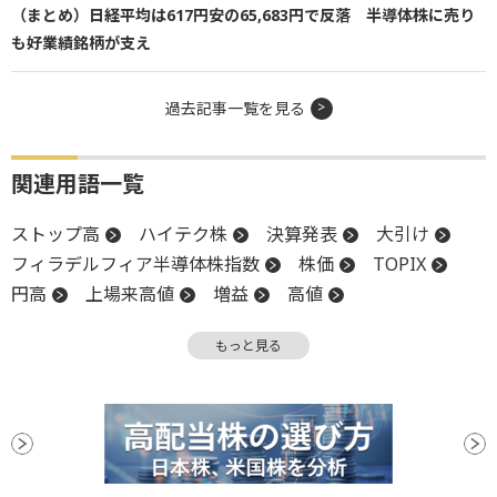
（まとめ）日経平均は617円安の65,683円で反落 半導体株に売り
も好業績銘柄が支え
過去記事一覧を見る
関連用語一覧
ストップ高
ハイテク株
決算発表
大引け
フィラデルフィア半導体株指数
株価
TOPIX
円高
上場来高値
増益
高値
東証グロース250指数
モメンタム
上方修正
もっと見る
前場
当期純利益
年初来高値
引け
板
終値
決算
堅調
後場
新興市場
上場
前引け
続伸
続落
年初来安値
安値