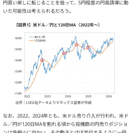
円買い戻しに転じることを狙って、5円程度の円高誘導に動
いた可能性は考えられるだろう。
【図表1】米ドル／円と120日MA（2022年～）
出所：LSEG社データよりマネックス証券が作成
なお、2022、2024年とも、米ドル売り介入が行われ、米ド
ル／円が120日MAを割れる頃から投機筋の円売りポジショ
ンは急縮小に向かい、その動きとほぼ並行するように一段