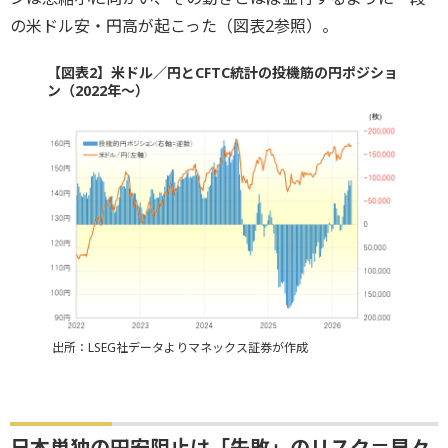
の米ドル安・円高が起こった（図表2参照）。
【図表2】米ドル／円とCFTC統計の投機筋の円ポジショ
ン（2022年～）
出所：LSEG社データよりマネックス証券が作成
日本単独の円安阻止は「失敗」のリスク＝早々