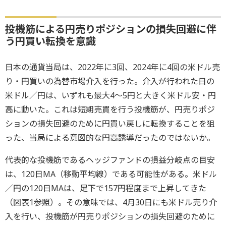
投機筋による円売りポジションの損失回避に伴
う円買い転換を意識
日本の通貨当局は、2022年に3回、2024年に4回の米ドル売
り・円買いの為替市場介入を行った。介入が行われた日の
米ドル／円は、いずれも最大4～5円と大きく米ドル安・円
高に動いた。これは短期売買を行う投機筋が、円売りポジ
ションの損失回避のために円買い戻しに転換することを狙
った、当局による意図的な円高誘導だったのではないか。
代表的な投機筋であるヘッジファンドの損益分岐点の目安
は、120日MA（移動平均線）である可能性がある。米ドル
／円の120日MAは、足下で157円程度まで上昇してきた
（図表1参照）。その意味では、4月30日にも米ドル売り介
入を行い、投機筋が円売りポジションの損失回避のために