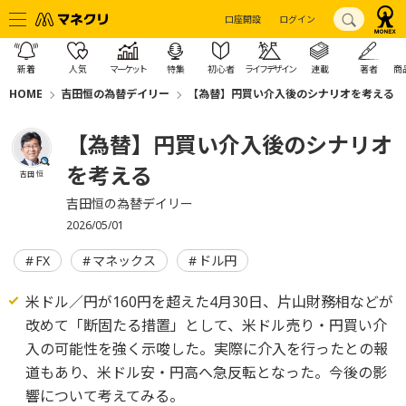
口座開設
ログイン
新着
人気
マーケット
特集
初心者
ライフデザイン
連載
著者
商
HOME
吉田恒の為替デイリー
【為替】円買い介入後のシナリオを考える
【為替】円買い介入後のシナリオ
を考える
吉田 恒
吉田恒の為替デイリー
2026/05/01
FX
マネックス
ドル円
米ドル／円が160円を超えた4月30日、片山財務相などが
改めて「断固たる措置」として、米ドル売り・円買い介
入の可能性を強く示唆した。実際に介入を行ったとの報
道もあり、米ドル安・円高へ急反転となった。今後の影
響について考えてみる。