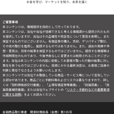
お金を学び、マーケットを知り、未来を描く
ご留意事項
本コンテンツは、情報提供を目的として行っております。
本コンテンツは、当社や当社が信頼できると考える情報源から提供されたもの
を提供していますが、当社はその正確性や完全性について意見を表明し、また
保証するものではございません。有価証券の購入、売却、デリバティブ取引、
その他の取引を推奨し、勧誘するものではありません。また、過去の実績や予
想・意見は、将来の結果を保証するものではございません。提供する情報等は
作成時現在のものであり、今後予告なしに変更または削除されることがござい
ます。当社は本コンテンツの内容に依拠してお客様が取った行動の結果に対し
責任を負うものではございません。投資にかかる最終決定は、お客様ご自身の
判断と責任でなさるようお願いいたします。
本コンテンツでは当社でお取扱している商品・サービス等について言及してい
る部分があります。商品ごとに手数料等およびリスクは異なりますので、詳し
くは「契約締結前交付書面」、「上場有価証券等書面」、「目論見書」、「目
論見書補完書面」または当社ウェブサイトの「
リスク・手数料などの重要事項
に関する説明
」をよくお読みください。
金融商品取引業者 関東財務局長（金商）第165号