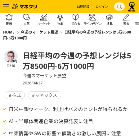
口座開設
ログイン
新着
人気
マーケット
特集
初心者
ライフデザイン
連載
著者
商
HOME
今週のマーケット展望
日経平均の今週の予想レンジは5万8500
円-6万1000円
日経平均の今週の予想レンジは5
万8500円-6万1000円
広木 隆
今週のマーケット展望
2026/04/27
株式
マネックス
日米中銀ウィーク、利上げパスのヒントが得られるか
AI・半導体関連企業の決算発表に注目
中東情勢やGWの影響で値動きの激しい展開に注意