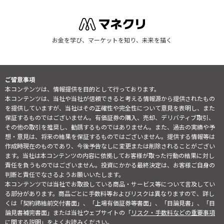
お金を学び、マーケットを知り、未来を描く
ご留意事項
本コンテンツは、情報提供を目的として行っております。
本コンテンツは、当社や当社が信頼できると考える情報源から提供されたもの
を提供していますが、当社はその正確性や完全性について意見を表明し、また
保証するものではございません。有価証券の購入、売却、デリバティブ取引、
その他の取引を推奨し、勧誘するものではありません。また、過去の実績や予
想・意見は、将来の結果を保証するものではございません。提供する情報等は
作成時現在のものであり、今後予告なしに変更または削除されることがござい
ます。当社は本コンテンツの内容に依拠してお客様が取った行動の結果に対し
責任を負うものではございません。投資にかかる最終決定は、お客様ご自身の
判断と責任でなさるようお願いいたします。
本コンテンツでは当社でお取扱している商品・サービス等について言及してい
る部分があります。商品ごとに手数料等およびリスクは異なりますので、詳し
くは「契約締結前交付書面」、「上場有価証券等書面」、「目論見書」、「目
論見書補完書面」または当社ウェブサイトの「
リスク・手数料などの重要事項
に関する説明
」をよくお読みください。