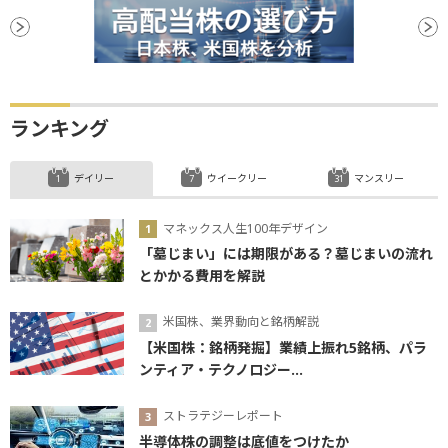
ランキング
デイリー
ウイークリー
マンスリー
マネックス人生100年デザイン
「墓じまい」には期限がある？墓じまいの流れ
とかかる費用を解説
米国株、業界動向と銘柄解説
【米国株：銘柄発掘】業績上振れ5銘柄、パラ
ンティア・テクノロジー...
ストラテジーレポート
半導体株の調整は底値をつけたか