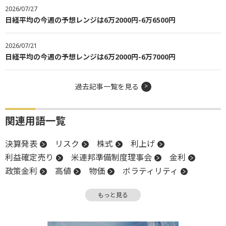
2026/07/27
日経平均の今週の予想レンジは6万2000円-6万6500円
2026/07/21
日経平均の今週の予想レンジは6万2000円-6万7000円
過去記事一覧を見る
関連用語一覧
決算発表
リスク
株式
利上げ
利益確定売り
米連邦準備制度理事会
金利
政策金利
高値
物価
ボラティリティ
モメンタム
インフレ
FOMC
金融政策
もっと見る
米連邦公開市場委員会
上値
FRB
金融政策決定会合
決算
堅調
材料
日銀
物色