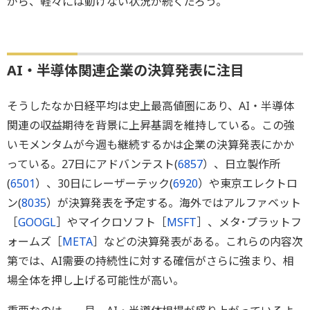
がら、軽々には動けない状況が続くだろう。
AI・半導体関連企業の決算発表に注目
そうしたなか日経平均は史上最高値圏にあり、AI・半導体
関連の収益期待を背景に上昇基調を維持している。この強
いモメンタムが今週も継続するかは企業の決算発表にかか
っている。27日にアドバンテスト(
6857
）、日立製作所
(
6501
）、30日にレーザーテック(
6920
）や東京エレクトロ
ン(
8035
）が決算発表を予定する。海外ではアルファベット
［
GOOGL
］やマイクロソフト［
MSFT
］、メタ･プラットフ
ォームズ［
META
］などの決算発表がある。これらの内容次
第では、AI需要の持続性に対する確信がさらに強まり、相
場全体を押し上げる可能性が高い。