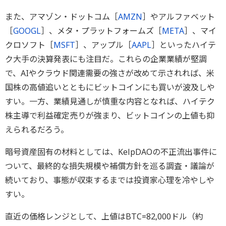
また、アマゾン・ドットコム［
AMZN
］やアルファベット
［
GOOGL
］、メタ・プラットフォームズ［
META
］、マイ
クロソフト［
MSFT
］、アップル［
AAPL
］といったハイテ
ク大手の決算発表にも注目だ。これらの企業業績が堅調
で、AIやクラウド関連需要の強さが改めて示されれば、米
国株の高値追いとともにビットコインにも買いが波及しや
すい。一方、業績見通しが慎重な内容となれば、ハイテク
株主導で利益確定売りが強まり、ビットコインの上値も抑
えられるだろう。
暗号資産固有の材料としては、KelpDAOの不正流出事件に
ついて、最終的な損失規模や補償方針を巡る調査・議論が
続いており、事態が収束するまでは投資家心理を冷やしや
すい。
直近の価格レンジとして、上値はBTC=82,000ドル（約