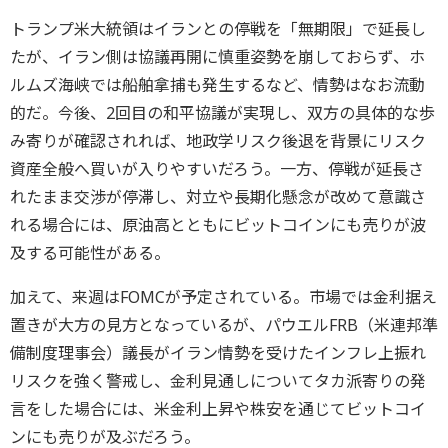
トランプ米大統領はイランとの停戦を「無期限」で延長し
たが、イラン側は協議再開に慎重姿勢を崩しておらず、ホ
ルムズ海峡では船舶拿捕も発生するなど、情勢はなお流動
的だ。今後、2回目の和平協議が実現し、双方の具体的な歩
み寄りが確認されれば、地政学リスク後退を背景にリスク
資産全般へ買いが入りやすいだろう。一方、停戦が延長さ
れたまま交渉が停滞し、対立や長期化懸念が改めて意識さ
れる場合には、原油高とともにビットコインにも売りが波
及する可能性がある。
加えて、来週はFOMCが予定されている。市場では金利据え
置きが大方の見方となっているが、パウエルFRB（米連邦準
備制度理事会）議長がイラン情勢を受けたインフレ上振れ
リスクを強く警戒し、金利見通しについてタカ派寄りの発
言をした場合には、米金利上昇や株安を通じてビットコイ
ンにも売りが及ぶだろう。