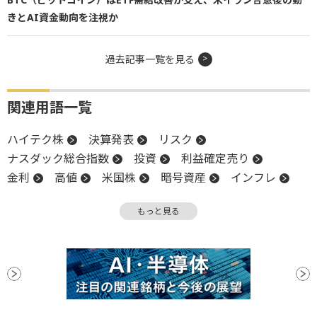
きとAI資金動向を注視か
過去記事一覧を見る
関連用語一覧
ハイテク株
決算発表
リスク
ナスダック総合指数
投資
利益確定売り
金利
高値
米国株
暗号資産
インフレ
FOMC
株主
投資家心理
もっと見る
米連邦準備制度理事会
上値
S&P500
FRB
業績見通し
決算
堅調
材料
下値
タカ派
地政学リスク
DeFi
ビットコイン