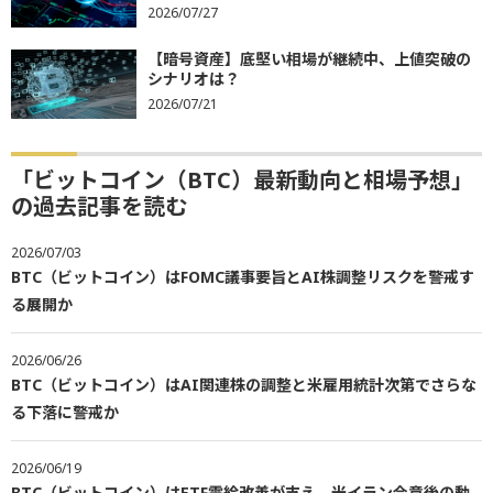
2026/07/27
【暗号資産】底堅い相場が継続中、上値突破の
シナリオは？
2026/07/21
「ビットコイン（BTC）最新動向と相場予想」
の過去記事を読む
2026/07/03
BTC（ビットコイン）はFOMC議事要旨とAI株調整リスクを警戒す
る展開か
2026/06/26
BTC（ビットコイン）はAI関連株の調整と米雇用統計次第でさらな
る下落に警戒か
2026/06/19
BTC（ビットコイン）はETF需給改善が支え、米イラン合意後の動