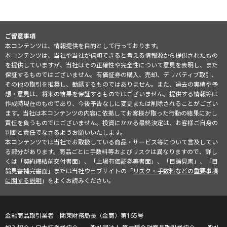
ご留意事項
本コンテンツは、情報提供を目的として行っております。
本コンテンツは、当社や当社が信頼できると考える情報源から提供されたもの
を提供していますが、当社はその正確性や完全性について意見を表明し、また
保証するものではございません。有価証券の購入、売却、デリバティブ取引、
その他の取引を推奨し、勧誘するものではありません。また、過去の実績や予
想・意見は、将来の結果を保証するものではございません。提供する情報等は
作成時現在のものであり、今後予告なしに変更または削除されることがござい
ます。当社は本コンテンツの内容に依拠してお客様が取った行動の結果に対し
責任を負うものではございません。投資にかかる最終決定は、お客様ご自身の
判断と責任でなさるようお願いいたします。
本コンテンツでは当社でお取扱している商品・サービス等について言及してい
る部分があります。商品ごとに手数料等およびリスクは異なりますので、詳し
くは「契約締結前交付書面」、「上場有価証券等書面」、「目論見書」、「目
論見書補完書面」または当社ウェブサイトの「
リスク・手数料などの重要事項
に関する説明
」をよくお読みください。
金融商品取引業者 関東財務局長（金商）第165号