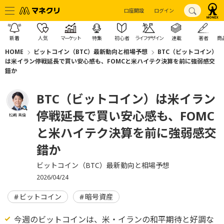
口座開設
ログイン
新着
人気
マーケット
特集
初心者
ライフデザイン
連載
著者
商
HOME
ビットコイン（BTC）最新動向と相場予想
BTC（ビットコイン）
は米イラン停戦延長で買い安心感も、FOMCと米ハイテク決算を前に強弱感交
錯か
BTC（ビットコイン）は米イラン
停戦延長で買い安心感も、FOMC
松嶋 真倫
と米ハイテク決算を前に強弱感交
錯か
ビットコイン（BTC）最新動向と相場予想
2026/04/24
ビットコイン
暗号資産
今週のビットコインは、米・イランの和平期待と好調な