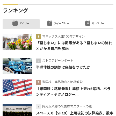
ランキング
デイリー
ウイークリー
マンスリー
マネックス人生100年デザイン
「墓じまい」には期限がある？墓じまいの流れ
とかかる費用を解説
ストラテジーレポート
半導体株の調整は底値をつけたか
米国株、業界動向と銘柄解説
【米国株：銘柄発掘】業績上振れ5銘柄、パラ
ンティア・テクノロジー...
岡元兵八郎の米国株マスターへの道
スペースＸ［SPCX］上場後初の決算発表、数字