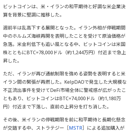
ビットコインは、米・イランの和平期待と好調な米企業決
算を背景に堅調に推移した。
週前半は乱高下する展開となった。イラン外相が停戦期間
中のホルムズ海峡再開を表明したことを受けて原油価格が
急落。米金利低下も追い風となる中、ビットコインは米国
株とともにBTC=78,000ドル（約1,244万円）付近まで急上
昇した。
ただ、イランが再び通航制限を強める姿勢を表明すると米
イラン間の緊張が再燃した。KelpDAOで発生した大規模な
不正流出事件を受けてDeFi市場全体に警戒感が広がったこ
ともあり、ビットコインはBTC=74,000ドル（約1,180万
円）付近まで下落し、直前の上昇分を打ち消した。
その後、米イランの停戦期限を前に和平期待と長期化懸念
が交錯する中、ストラテジー［
MSTR
］による追加購入が