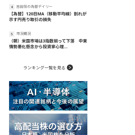
吉田恒の為替デイリー
【為替】120日MA（移動平均線）割れが
示す円売り取引の損失
市況概況
（朝）米国市場は3指数揃って下落 中東
情勢悪化懸念から投資家心理...
ランキング一覧を見る