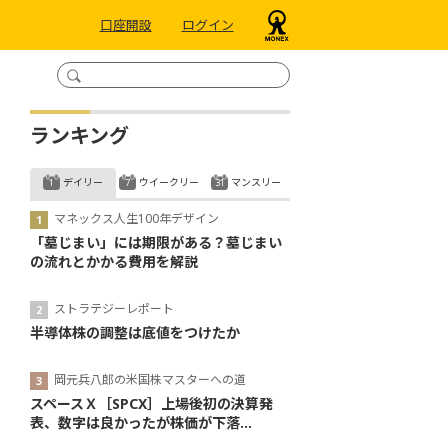
口座開設
ログイン
ランキング
デイリー
ウイークリー
マンスリー
マネックス人生100年デザイン
「墓じまい」には期限がある？墓じまい
の流れとかかる費用を解説
ストラテジーレポート
半導体株の調整は底値をつけたか
岡元兵八郎の米国株マスターへの道
スペースＸ［SPCX］上場後初の決算発
表、数字は良かったが株価が下落...