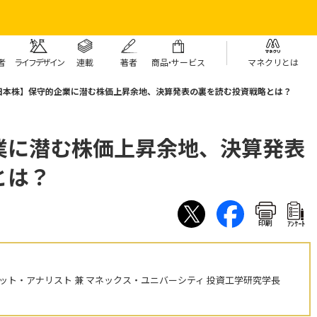
者
ライフデザイン
連載
著者
商
品・
サービス
マネクリとは
日本株】保守的企業に潜む株価上昇余地、決算発表の裏を読む投資戦略とは？
業に潜む株価上昇余地、決算発表
とは？
印刷
ｱﾝｹｰﾄ
ット・アナリスト 兼 マネックス・ユニバーシティ 投資工学研究学長