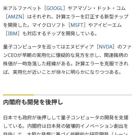
米アルファベット［
GOOGL
］やアマゾン・ドット・コム
［
AMZN
］はそれぞれ、計算エラーを訂正する新型チップ
を開発した。マイクロソフト［
MSFT
］やアイビーエム
［
IBM
］も対応するチップを開発している。
量子コンピュータを巡ってはエヌビディア［
NVDA
］のファ
ンCEOが早期の実用化に懐疑的な見方を示し、関連銘柄の
株価が一時急落した経緯がある。計算エラーを克服できれ
ば、実用化が近いことが徐々に明らかになりつつある。
内閣府も開発を後押し
日本でも政府が後押しして量子コンピュータの開発を支援
している。内閣府は日本発の破壊的イノベーション創出を
目指して、大胆な発想に基づく挑戦的な研究開発（ムーン