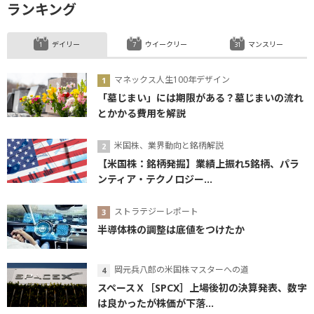
ランキング
デイリー
ウイークリー
マンスリー
マネックス人生100年デザイン
「墓じまい」には期限がある？墓じまいの流れ
とかかる費用を解説
米国株、業界動向と銘柄解説
【米国株：銘柄発掘】業績上振れ5銘柄、パラ
ンティア・テクノロジー...
ストラテジーレポート
半導体株の調整は底値をつけたか
岡元兵八郎の米国株マスターへの道
スペースＸ［SPCX］上場後初の決算発表、数字
は良かったが株価が下落...