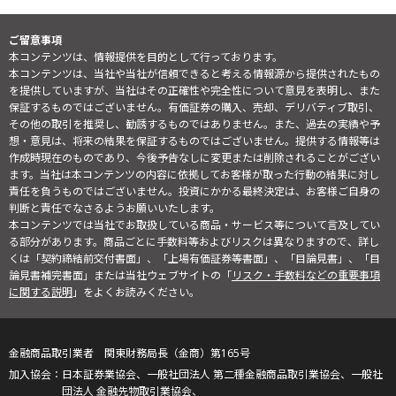
ご留意事項
本コンテンツは、情報提供を目的として行っております。
本コンテンツは、当社や当社が信頼できると考える情報源から提供されたもの
を提供していますが、当社はその正確性や完全性について意見を表明し、また
保証するものではございません。有価証券の購入、売却、デリバティブ取引、
その他の取引を推奨し、勧誘するものではありません。また、過去の実績や予
想・意見は、将来の結果を保証するものではございません。提供する情報等は
作成時現在のものであり、今後予告なしに変更または削除されることがござい
ます。当社は本コンテンツの内容に依拠してお客様が取った行動の結果に対し
責任を負うものではございません。投資にかかる最終決定は、お客様ご自身の
判断と責任でなさるようお願いいたします。
本コンテンツでは当社でお取扱している商品・サービス等について言及してい
る部分があります。商品ごとに手数料等およびリスクは異なりますので、詳し
くは「契約締結前交付書面」、「上場有価証券等書面」、「目論見書」、「目
論見書補完書面」または当社ウェブサイトの「
リスク・手数料などの重要事項
に関する説明
」をよくお読みください。
金融商品取引業者 関東財務局長（金商）第165号
日本証券業協会、一般社団法人 第二種金融商品取引業協会、一般社
団法人 金融先物取引業協会、