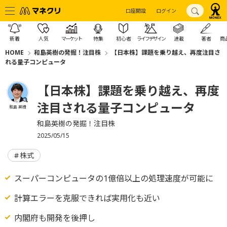
口座開設
ログイン
新着
人気
マーケット
特集
初心者
ライフデザイン
連載
著者
商
HOME
和島英樹の発掘！注目株
【日本株】課題を乗り越え、再度注目さ
れる量子コンピュータ
【日本株】課題を乗り越え、再度
注目される量子コンピュータ
和島 英樹
和島英樹の発掘！注目株
2025/05/15
株式
スーパーコンピュータの1億倍以上の処理速度が可能に
計算エラーを克服できれば実用化も近い
内閣府も開発を後押し