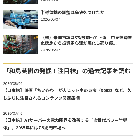
半導体株の調整は底値をつけたか
2026/08/07
（朝）米国市場は3指数揃って下落 中東情勢悪
化懸念から投資家心理が悪化し売り優...
2026/08/07
「和島英樹の発掘！注目株」の過去記事を読む
2026/08/06
【日本株】映画『ちいかわ』が大ヒット中の東宝（9602）など、久
しぶりに注目されるコンテンツ関連銘柄
2026/07/16
【日本株】AIサーバーの電力限界を改善する「次世代パワー半導
体」、2035年には7.3兆円市場へ