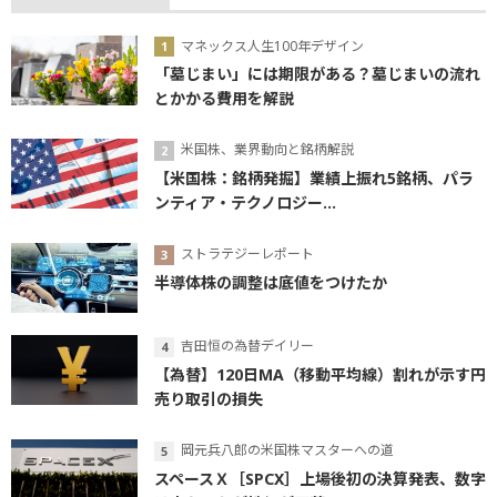
マネックス人生100年デザイン
「墓じまい」には期限がある？墓じまいの流れ
とかかる費用を解説
米国株、業界動向と銘柄解説
【米国株：銘柄発掘】業績上振れ5銘柄、パラ
ンティア・テクノロジー...
ストラテジーレポート
半導体株の調整は底値をつけたか
吉田恒の為替デイリー
【為替】120日MA（移動平均線）割れが示す円
売り取引の損失
岡元兵八郎の米国株マスターへの道
スペースＸ［SPCX］上場後初の決算発表、数字