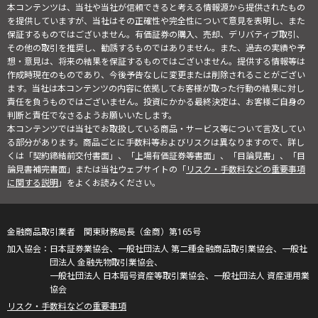
本コンテンツは、当社や当社が信頼できると考える情報源から提供されたもの
を提供していますが、当社はその正確性や完全性について意見を表明し、また
保証するものではございません。有価証券の購入、売却、デリバティブ取引、
その他の取引を推奨し、勧誘するものではありません。また、過去の実績や予
想・意見は、将来の結果を保証するものではございません。提供する情報等は
作成時現在のものであり、今後予告なしに変更または削除されることがござい
ます。当社は本コンテンツの内容に依拠してお客様が取った行動の結果に対し
責任を負うものではございません。投資にかかる最終決定は、お客様ご自身の
判断と責任でなさるようお願いいたします。
本コンテンツでは当社でお取扱している商品・サービス等について言及してい
る部分があります。商品ごとに手数料等およびリスクは異なりますので、詳し
くは「契約締結前交付書面」、「上場有価証券等書面」、「目論見書」、「目
論見書補完書面」または当社ウェブサイトの「
リスク・手数料などの重要事項
に関する説明
」をよくお読みください。
金融商品取引業者 関東財務局長（金商）第165号
日本証券業協会、一般社団法人 第二種金融商品取引業協会、一般社
団法人 金融先物取引業協会、
一般社団法人 日本暗号資産等取引業協会、一般社団法人 資産運用業
協会
リスク・手数料などの重要事項