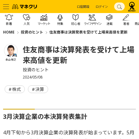
口座開設
ログイン
新着
人気
マーケット
特集
初心者
ライフデザイン
連載
著者
商
HOME
投資のヒント
住友商事は決算発表を受けて上場来高値を更新
住友商事は決算発表を受けて上場
来高値を更新
金山 敏之
投資のヒント
2024/05/08
株式
決算
3月決算企業の本決算発表集計
4月下旬から3月決算企業の決算発表が始まっています。5月