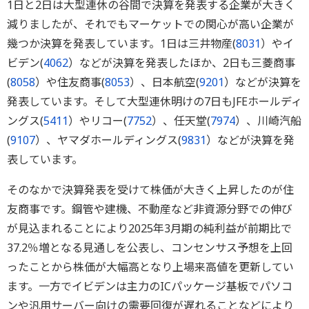
1日と2日は大型連休の谷間で決算を発表する企業が大きく
減りましたが、それでもマーケットでの関心が高い企業が
幾つか決算を発表しています。1日は三井物産(
8031
）やイ
ビデン(
4062
）などが決算を発表したほか、2日も三菱商事
(
8058
）や住友商事(
8053
）、日本航空(
9201
）などが決算を
発表しています。そして大型連休明けの7日もJFEホールディ
ングス(
5411
）やリコー(
7752
）、任天堂(
7974
）、川崎汽船
(
9107
）、ヤマダホールディングス(
9831
）などが決算を発
表しています。
そのなかで決算発表を受けて株価が大きく上昇したのが住
友商事です。鋼管や建機、不動産など非資源分野での伸び
が見込まれることにより2025年3月期の純利益が前期比で
37.2％増となる見通しを公表し、コンセンサス予想を上回
ったことから株価が大幅高となり上場来高値を更新してい
ます。一方でイビデンは主力のICパッケージ基板でパソコ
ンや汎用サーバー向けの需要回復が遅れることなどにより