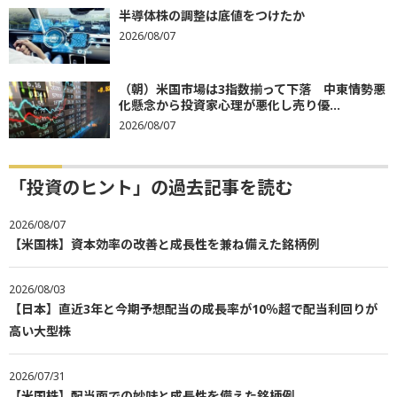
半導体株の調整は底値をつけたか
2026/08/07
（朝）米国市場は3指数揃って下落 中東情勢悪
化懸念から投資家心理が悪化し売り優...
2026/08/07
「投資のヒント」の過去記事を読む
2026/08/07
【米国株】資本効率の改善と成長性を兼ね備えた銘柄例
2026/08/03
【日本】直近3年と今期予想配当の成長率が10％超で配当利回りが
高い大型株
2026/07/31
【米国株】配当面での妙味と成長性を備えた銘柄例